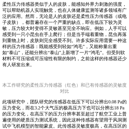
柔性压力传感器类似于人的皮肤，能感知外界力刺激的强度，
可以帮助机器人实现触觉，也在人体健康监测等诸多领域有广
泛的应用。然而，无论是人的皮肤还是柔性压力传感器（或电
子皮肤），都普遍存在一个严重的缺点，即在低压下较为灵
敏，压力较大时变得不灵敏甚至完全不响应。例如，人手可以
感受到一只小昆虫在手上爬行；但是当手端着重物，昆虫再落
到重物上时，皮肤则完全感受不到。许多实际应用需要一种这
样的压力传感器：既能感受到轻如“鸿毛”，又能称量出重
如“泰山”，还能分辨出“泰山”上新增了一片“鸿毛”。但受到软
材料不可压缩或可压缩性有限的制约，之前这样的传感器还少
有人研发出来。
本工作研究的柔性压力传感器（红色）和已有传感器的灵敏度
对比
此项研究中，团队研究的传感器在低压下可以分辨出0.08 Pa的
压力变化，而在3.2个大气压的极高压力下也可以分辨出18 Pa
的压力变化，在高压下的压力分辨率甚至超过了航空工业上普
遍使用的硬质压力测试系统，因此这种传感器有望用于风洞测
试中飞机模型的智能蒙皮。此传感器灵敏度极高，在高压区的