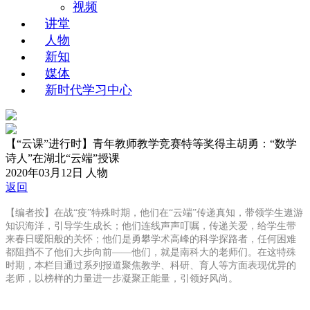
视频
讲堂
人物
新知
媒体
新时代学习中心
【“云课”进行时】青年教师教学竞赛特等奖得主胡勇：“数学
诗人”在湖北“云端”授课
2020年03月12日
人物
返回
【编者按】在战“疫”特殊时期，他们在“云端”传递真知，带领学生遨游
知识海洋，引导学生成长；他们连线声声叮嘱，传递关爱，给学生带
来春日暖阳般的关怀；他们是勇攀学术高峰的科学探路者，任何困难
都阻挡不了他们大步向前——他们，就是南科大的老师们。在这特殊
时期，本栏目通过系列报道聚焦教学、科研、育人等方面表现优异的
老师，以榜样的力量进一步凝聚正能量，引领好风尚。