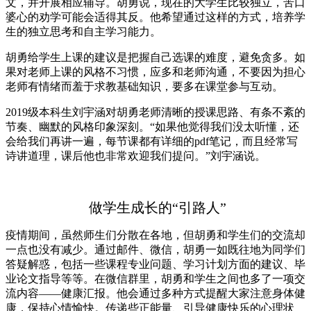
文，并开展相应辅导。胡勇说，现在的大学生比较独立，苦口
婆心的劝学可能会适得其反。他希望通过这样的方式，培养学
生的独立思考和自主学习能力。
胡勇给学生上课的建议是把握自己选课的难度，避免贪多。如
果对老师上课的风格不习惯，应多和老师沟通，不要因为担心
老师有情绪而羞于求教基础知识，要多在课堂参与互动。
2019级本科生刘宇涵对胡勇老师清晰的授课思路、有条不紊的
节奏、幽默的风格印象深刻。“如果他觉得我们没太听懂，还
会给我们再讲一遍，每节课都有详细的pdf笔记，而且经常写
诗讲道理，课后他也非常欢迎我们提问。”刘宇涵说。
做学生成长的“引路人”
疫情期间，虽然师生们分散在各地，但胡勇和学生们的交流却
一点也没有减少。通过邮件、微信，胡勇一如既往地为同学们
答疑解惑，包括一些课程专业问题、学习计划方面的建议、毕
业论文指导等等。在微信群里，胡勇和学生之间也多了一项交
流内容——健康汇报。他会通过多种方式提醒大家注意身体健
康，保持心情愉快。传递些正能量、引导健康快乐的心理状