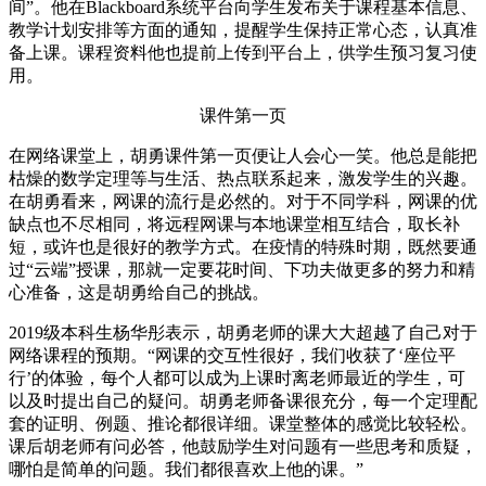
间”。他在Blackboard系统平台向学生发布关于课程基本信息、
教学计划安排等方面的通知，提醒学生保持正常心态，认真准
备上课。课程资料他也提前上传到平台上，供学生预习复习使
用。
课件第一页
在网络课堂上，胡勇课件第一页便让人会心一笑。他总是能把
枯燥的数学定理等与生活、热点联系起来，激发学生的兴趣。
在胡勇看来，网课的流行是必然的。对于不同学科，网课的优
缺点也不尽相同，将远程网课与本地课堂相互结合，取长补
短，或许也是很好的教学方式。在疫情的特殊时期，既然要通
过“云端”授课，那就一定要花时间、下功夫做更多的努力和精
心准备，这是胡勇给自己的挑战。
2019级本科生杨华彤表示，胡勇老师的课大大超越了自己对于
网络课程的预期。“网课的交互性很好，我们收获了‘座位平
行’的体验，每个人都可以成为上课时离老师最近的学生，可
以及时提出自己的疑问。胡勇老师备课很充分，每一个定理配
套的证明、例题、推论都很详细。课堂整体的感觉比较轻松。
课后胡老师有问必答，他鼓励学生对问题有一些思考和质疑，
哪怕是简单的问题。我们都很喜欢上他的课。”