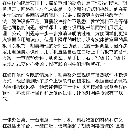
在学校的统筹安排下，滞留荆州的胡勇开启了“云端”授课。胡
勇坦言，网络教学对他来说是一次全新的尝试和挑战。他在家
中忙碌地准备网络课程资料、试讲，探索更有效果的教学方
法。硬件设备不足、直播软件操作不熟悉、教学资料不足等都
是他面临的问题。数学课上，他习惯用板书给同学们展示定
理、公式、例题等一步一步推演证明的过程，方便同学们更深
入掌握应用知识点。但是上网课的时候，没有实体教室里的黑
板可以板书。胡勇与他的研究生助教丁兆宸一起商量，最终决
定用电脑展示课件，用手机直播自己在白纸上手写板书的替代
方案。一节课50分钟，胡勇左手拿手机，右手写板书，“板书
呈现方式变化不要紧，没有影响同学们理解就好。”
在硬件条件有限的情况下，胡勇格外重视课堂播放软件和授课
方式，他提前测试了多个上课软件的稳定性。根据自己的课程
内容和授课风格，他最终选取了一个可以直接录制课堂全程的
软件。熟悉直播操作和反复的试讲，让他对网络授课有了底
气。
一张办公桌、一台电脑、一部手机、精心准备的材料和讲义、
在线播出平台、一叠白纸，便构架起了胡勇网络授课的“直播