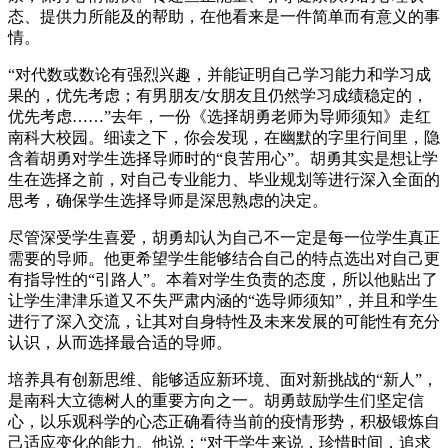
态、提供力所能及的帮助，在他看来是一件简单而有意义的事
情。
“对代数或数论有强烈兴趣，并能证明自己学习能力和学习成
果的，优先考虑；有男朋友/女朋友且仍然学习成绩稳定的，
优先考虑……”去年，一份《选择胡勇老师为导师须知》走红
南科大校园。细读之下，你会发现，在幽默的字里行间里，隐
含着胡勇对学生选择导师时的“良苦用心”。胡勇其实是想让学
生在选择之前，对自己专业能力、毕业规划等进行深入全面的
思考，确保学生选择导师是深思熟虑的决定。
尽管深受学生喜爱，胡勇却认为自己不一定是每一位学生真正
需要的导师。他更希望学生能够结合自己的特点选出对自己更
有指导性的“引路人”。本着对学生负责的态度，所以他贴出了
让学生津津乐道又不失严肃内涵的“选导师须知”，并且和学生
进行了深入交流，让其对自身特性及未来发展的可能性有充分
认识，从而选择最合适的导师。
培养具有创新思维、能够适应新环境、面对新挑战的“新人”，
是南科大立德树人的重要方向之一。胡勇鼓励学生们坚定信
心，以乐观科学的心态正确看待当前的疫情形势，积极锻炼自
己适应变化的能力。他说：“对于学生来说，珍惜时间，追求