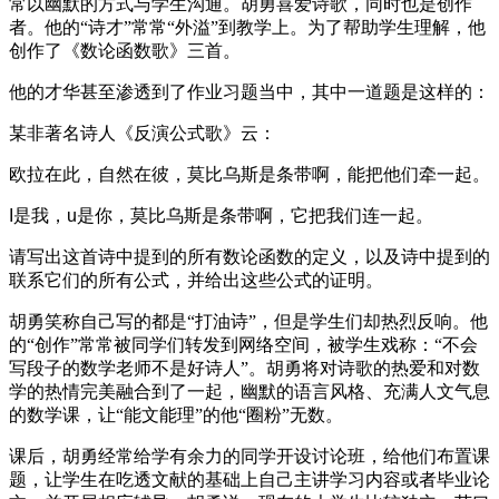
常以幽默的方式与学生沟通。胡勇喜爱诗歌，同时也是创作
者。他的“诗才”常常“外溢”到教学上。为了帮助学生理解，他
创作了《数论函数歌》三首。
他的才华甚至渗透到了作业习题当中，其中一道题是这样的：
某非著名诗人《反演公式歌》云：
欧拉在此，自然在彼，莫比乌斯是条带啊，能把他们牵一起。
I是我，u是你，莫比乌斯是条带啊，它把我们连一起。
请写出这首诗中提到的所有数论函数的定义，以及诗中提到的
联系它们的所有公式，并给出这些公式的证明。
胡勇笑称自己写的都是“打油诗”，但是学生们却热烈反响。他
的“创作”常常被同学们转发到网络空间，被学生戏称：“不会
写段子的数学老师不是好诗人”。胡勇将对诗歌的热爱和对数
学的热情完美融合到了一起，幽默的语言风格、充满人文气息
的数学课，让“能文能理”的他“圈粉”无数。
课后，胡勇经常给学有余力的同学开设讨论班，给他们布置课
题，让学生在吃透文献的基础上自己主讲学习内容或者毕业论