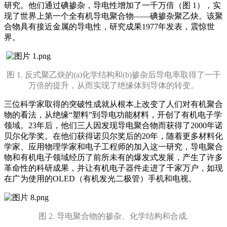
研究。他们通过碘掺杂，导电性增加了一千万倍（图 1），实
现了世界上第一个全有机导电聚合物——碘掺杂聚乙炔。该聚
合物具有接近金属的导电性，研究成果1977年发表，震惊世
界。
图 1. 反式聚乙炔的(a)化学结构和(b)掺杂后导电率取得了一千
万倍的提升，从而实现了绝缘体到导体的转变。
三位科学家取得的突破性成就从根本上改变了人们对有机聚合
物的看法，从绝缘“塑料”到导电功能材料，开创了有机电子学
领域。23年后，他们三人因发现导电聚合物而获得了2000年诺
贝尔化学奖。在他们获得诺贝尔奖后的20年，随着更多材料化
学家、应用物理学家和电子工程师的加入这一研究，导电聚合
物和有机电子领域经历了前所未有的爆发式发展，产生了许多
革命性的科研成果，并让有机电子器件走进了千家万户，如现
在广为使用的OLED（有机发光二极管）手机和电视。
图 2. 导电聚合物的掺杂、化学结构和合成.