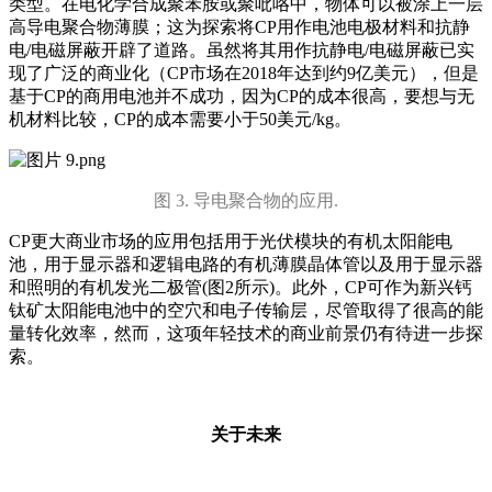
类型。在电化学合成聚苯胺或聚吡咯中，物体可以被涂上一层
高导电聚合物薄膜；这为探索将CP用作电池电极材料和抗静
电/电磁屏蔽开辟了道路。虽然将其用作抗静电/电磁屏蔽已实
现了广泛的商业化（CP市场在2018年达到约9亿美元），但是
基于CP的商用电池并不成功，因为CP的成本很高，要想与无
机材料比较，CP的成本需要小于50美元/kg。
图 3. 导电聚合物的应用.
CP更大商业市场的应用包括用于光伏模块的有机太阳能电
池，用于显示器和逻辑电路的有机薄膜晶体管以及用于显示器
和照明的有机发光二极管(图2所示)。此外，CP可作为新兴钙
钛矿太阳能电池中的空穴和电子传输层，尽管取得了很高的能
量转化效率，然而，这项年轻技术的商业前景仍有待进一步探
索。
关于未来