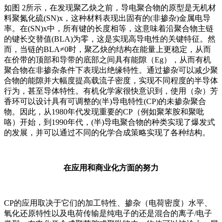
如图 2所示，在发现聚乙炔之前，导电聚合物的原型是无机材
料聚氮化硫(SN)x，这种材料表现出固有的(非掺杂)金属电导
率。在(SN)x中，所有键的长度相等，这意味着沿聚合物主链
的键长交替值(BLA)为零，这是实现高导电性的关键特征。然
而，当链的BLA≠0时，聚乙炔的结构在能量上更稳定，从而
在价带的顶部和导带的底部之间具有能隙（Eg），从而有机
聚合物在非掺杂条件下表现出绝缘特性。通过掺杂可以减少聚
合物的能隙并大幅度提高载流子密度，实现不同程度的半导体
行为，甚至导体特性。有机化学家很快意识到，使用（杂）芳
香环可以设计具有可调整的(半)导电特性(CP)的未掺杂聚合
物。因此，从1980年代发现重要的CP（例如聚苯胺和聚吡
咯）开始，到1990年代，(半)导电聚合物的种类实现了爆发式
的发展，并可以通过不同的化学合成策略实现了各种结构。
在应用和商业化方面的努力
CP的应用取决于它们的加工特性、掺杂（电荷密度）水平、
氧化还原特性以及电荷传输是纯电子的还是混合的离子/电子