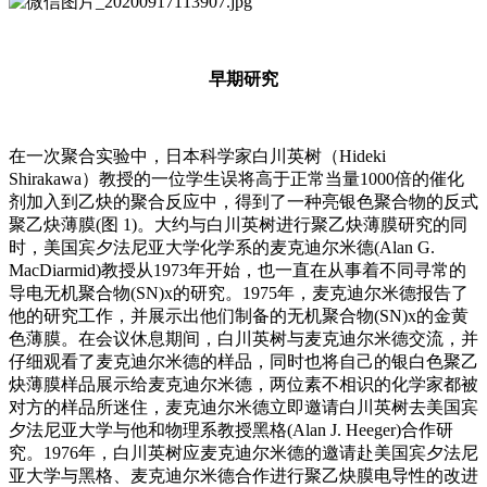
早期研究
在一次聚合实验中，日本科学家白川英树（Hideki
Shirakawa）教授的一位学生误将高于正常当量1000倍的催化
剂加入到乙炔的聚合反应中，得到了一种亮银色聚合物的反式
聚乙炔薄膜(图 1)。大约与白川英树进行聚乙炔薄膜研究的同
时，美国宾夕法尼亚大学化学系的麦克迪尔米德(Alan G.
MacDiarmid)教授从1973年开始，也一直在从事着不同寻常的
导电无机聚合物(SN)x的研究。1975年，麦克迪尔米德报告了
他的研究工作，并展示出他们制备的无机聚合物(SN)x的金黄
色薄膜。在会议休息期间，白川英树与麦克迪尔米德交流，并
仔细观看了麦克迪尔米德的样品，同时也将自己的银白色聚乙
炔薄膜样品展示给麦克迪尔米德，两位素不相识的化学家都被
对方的样品所迷住，麦克迪尔米德立即邀请白川英树去美国宾
夕法尼亚大学与他和物理系教授黑格(Alan J. Heeger)合作研
究。1976年，白川英树应麦克迪尔米德的邀请赴美国宾夕法尼
亚大学与黑格、麦克迪尔米德合作进行聚乙炔膜电导性的改进