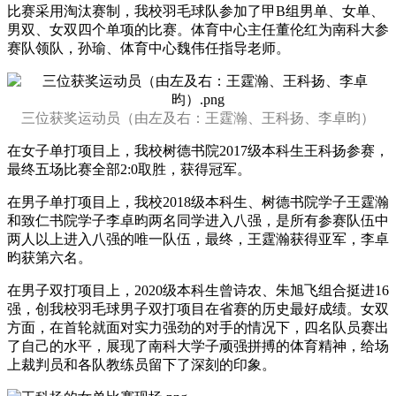
比赛采用淘汰赛制，我校羽毛球队参加了甲B组男单、女单、
男双、女双四个单项的比赛。体育中心主任董伦红为南科大参
赛队领队，孙瑜、体育中心魏伟任指导老师。
三位获奖运动员（由左及右：王霆瀚、王科扬、李卓昀）
在女子单打项目上，我校树德书院2017级本科生王科扬参赛，
最终五场比赛全部2:0取胜，获得冠军。
在男子单打项目上，我校2018级本科生、树德书院学子王霆瀚
和致仁书院学子李卓昀两名同学进入八强，是所有参赛队伍中
两人以上进入八强的唯一队伍，最终，王霆瀚获得亚军，李卓
昀获第六名。
在男子双打项目上，2020级本科生曾诗农、朱旭飞组合挺进16
强，创我校羽毛球男子双打项目在省赛的历史最好成绩。女双
方面，在首轮就面对实力强劲的对手的情况下，四名队员赛出
了自己的水平，展现了南科大学子顽强拼搏的体育精神，给场
上裁判员和各队教练员留下了深刻的印象。