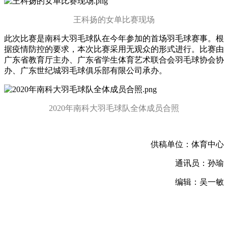
王科扬的女单比赛现场
此次比赛是南科大羽毛球队在今年参加的首场羽毛球赛事。根
据疫情防控的要求，本次比赛采用无观众的形式进行。比赛由
广东省教育厅主办、广东省学生体育艺术联合会羽毛球协会协
办、广东世纪城羽毛球俱乐部有限公司承办。
2020年南科大羽毛球队全体成员合照
供稿单位：体育中心
通讯员：孙瑜
编辑：吴一敏