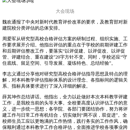
大会现场
魏欢通报了中央对新时代教育评价改革的要求，及教育部对新
建院校分类评估的总体安排。
周爱军从研究型高校合格评估方案的研制过程、组织实施、工
作要求展开介绍。他指出评估的重点在于学校的前期评建工作
和后期评估整改工作，要落实“以评促建、以评促改、以评促
管、评建结合、重在建设”20字方针不变。同时，学校还应“守
住底线、留足空间、引导发展、凝练特色、总结经验”。
李志义通过分享他对研究型高校合格评估指导思想及特点的理
解，对本科教学评估指标体系的设计理念、各指标间的逻辑关
系、指标具体要求进行了深入详细的解读。
薛其坤作总结讲话。他指出，全力以赴做好本次本科教学评建
工作，是我校当前的头等大事。全校要高度认识评估工作的意
义，进一步统一思想；各学院、各部门要团结协作，努力将评
建工作与日常工作有机结合，切实做到“两不误，双促进”。全
校师生员工应以更饱满的工作热情，践行务实的工作作风，确
保顺利通过本科教学工作合格评估，全面推进学校各项事业跨