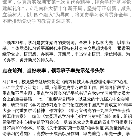
部署，认真落实深圳市第七次党代会精神，结合学校“基层党
建献礼年”，立足南科大新十年新开局，坚持守正创新，聚焦
立德树人，以“四个融入”为导向，将党史学习教育贯穿全年，
不断推动党史学习教育走深走实。
回顾2021年，学习是贯穿始终的关键词。全校上下以学为先、以学为
基。全体党员以习近平新时代中国特色社会主义思想为指引，紧紧围
绕学党史、悟思想、办实事、开新局，争当学史悟思、增信崇德、为
民办事、勇开新局的排头兵。
走在前列、当好表率，领导班子率先示范带头学
3月10日，校党委专题研究制定《南方科技大学党委理论学习中心组
2021年度学习计划》，重点部署党史学习教育工作。围绕各阶段学习
重点和不同主题，重点学习领会习近平总书记在党史学习教育动员大
会上的重要讲话、“七一”重要讲话精神，以及党的十九届六中全会精
神，研究制订《学习宣传习近平总书记在庆祝中国共产党成立100周年
大会上的重要讲话精神工作方案》《学习宣传党的十九届六中全会精
神工作方案》，编印《党委理论学习中心组学习材料汇编》9辑，组织
党委理论中心组专题学习会6次，购置以党史为重点的四史学习指定书
目27类1000余本。印发《关于落实“第一议题”领学制度 高质量推动理
论学习的通知》，党委班子成员以身作则、率先垂范，学先一步、学