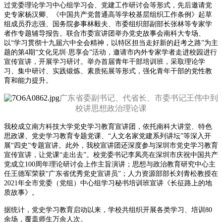
过党委理论学习中心组学习会、党建工作研讨会等形式，先后邀请党
史专家杨汉卿、《中国共产党普通高等学校基层组织工作条例》起草
组成员乔志强、国务院参事林毅夫、市委组织部副部长张林等专家学
者作专题辅导报告。联合市委宣讲团举办党史故事会南科大专场、
以“学习贯彻十九届六中全会精神，以特区担当走好新的赶考之路”为主
题的第4期“文化见圳·思享会”活动，邀请市内外专家学者走进校园进行
宣传宣讲，开展学习研讨。举办首届青年干部培训班，采取理论学
习、集中研讨、实践锻炼、素质拓展等形式，强化青年干部的党性教
育和能力提升。
广东省委副书记、代省长、市委书记王伟中到
校讲思想政治理论课
我校成立南方科技大学党史学习教育宣讲团，依托南科大讲堂、特色
思政课、党史学习教育专题党课、“人文名家党建系列讲坛”等深入开
展“四史”专题宣讲。此外，我校宣讲团还深度参与深圳市党史学习教育
宣传宣讲，让党课“走出去”。校党委书记李凤亮在深圳市庆祝中国共产
党成立100周年理论研讨会上作主旨演讲；思想与政治教育研究中心主
任王德军荣获“广东省优秀党史宣讲员”；人力资源部部长刘青松教授在
2021年全市党委（党组）中心组学习秘书培训班宣讲《长征路上的地
质故事》。
据统计，党史学习教育启动以来，学校共组织开展各类学习、培训80
余场，覆盖师生万余人次。