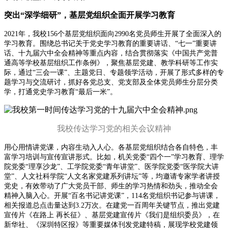
突出“深学细研”，基层党组织全面开展学习教育
2021年，我校156个基层党组织面向2990名党员师生开展了全面深入的
学习教育。围绕总书记关于党史学习教育的重要讲话、“七一”重要讲
话、十九届六中全会精神等重点内容，结合贯彻落实《中国共产党普
通高等学校基层组织工作条例》，聚焦基层党建、教学科研等工作实
际，通过“三会一课”、主题党日、专题领学活动，开展了形式多样的专
题学习与交流研讨，抓好各党总支、党支部及全体党员师生分层分类
学，打通党史学习教育“最后一米”。
我校传达学习党的相关会议精神
用心用情讲党课，内容生动入人心。各基层党组织结合各自特色，丰
富学习培训与宣传宣讲形式。比如，机关党委“四个一”学习教育、理学
院党委“理享沙龙”、工学院党委“青年讲堂”、医学院党委“医学院大讲
堂”、人文社科学院“人文名家党建系列讲坛”等，均邀请专家学者讲授
党史，有效带动了广大党员干部、师生的学习热情和劲头，推动全会
精神入脑入心。开展“百名书记讲党课”，114名党组织书记参与讲课，
相关报道总点击量达到3.2万次。在建党一百周年关键节点，推出党建
宣传片《在路上 再长征》、基层党建宣传片《我们是组织委员》，在
新华社、《深圳特区报》等重要媒体刊发党建特稿，展现学校党建领