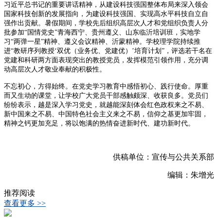
习近平总书记的重要讲话精神，从建设科技强国整体布局来深入领会
国家科技创新的发展指向，为建设科技强国、实现高水平科技自立自
强作出贡献。暑假期间，学校先后组织高层次人才和党组织负责人分
批参加“国情党史”青海西宁、贵州遵义、山东临沂培训班，实地学
习“两弹一星”精神、遵义会议精神、沂蒙精神。学校理学院持续推
进“教研序列教授‘双优（业务优、党建优）’培育计划”，评选若干名在
党建和科研两方面表现突出的教授党员，发挥模范引领作用，充分调
动高层次人才敬业奉献的积极性。
不忘初心，方得始终。在党史学习教育中感悟初心、践行使命。厚重
而又生动的课堂，让学校广大党员干部感触颇深、收获良多。党员们
纷纷表示，越是深入学习党史，就越能深刻体会红色政权来之不易、
新中国来之不易、中国特色社会主义来之不易，信仰之基更加牢固，
精神之钙更加充足，将以饱满的热情奋进新时代、建功新时代。
供稿单位：宣传与公共关系部
编辑：朱增光
推荐阅读
查看更多 >>