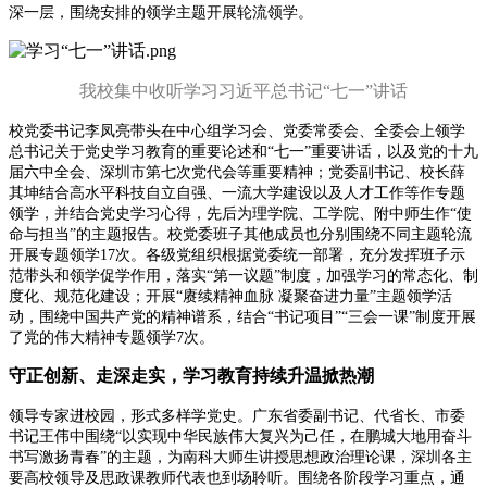
深一层，围绕安排的领学主题开展轮流领学。
我校集中收听学习习近平总书记“七一”讲话
校党委书记李凤亮带头在中心组学习会、党委常委会、全委会上领学
总书记关于党史学习教育的重要论述和“七一”重要讲话，以及党的十九
届六中全会、深圳市第七次党代会等重要精神；党委副书记、校长薛
其坤结合高水平科技自立自强、一流大学建设以及人才工作等作专题
领学，并结合党史学习心得，先后为理学院、工学院、附中师生作“使
命与担当”的主题报告。校党委班子其他成员也分别围绕不同主题轮流
开展专题领学17次。各级党组织根据党委统一部署，充分发挥班子示
范带头和领学促学作用，落实“第一议题”制度，加强学习的常态化、制
度化、规范化建设；开展“赓续精神血脉 凝聚奋进力量”主题领学活
动，围绕中国共产党的精神谱系，结合“书记项目”“三会一课”制度开展
了党的伟大精神专题领学7次。
守正创新、走深走实，学习教育持续升温掀热潮
领导专家进校园，形式多样学党史。广东省委副书记、代省长、市委
书记王伟中围绕“以实现中华民族伟大复兴为己任，在鹏城大地用奋斗
书写激扬青春”的主题，为南科大师生讲授思想政治理论课，深圳各主
要高校领导及思政课教师代表也到场聆听。围绕各阶段学习重点，通