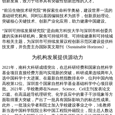
创新发展，致力于培养具有突破性创新思维的人才。
“前沿生物技术研究院”将探索生命科学奥秘，建设世界一流的
基础研究机构。同时以基因编辑技术为抓手，创新原始理论、
突破核心关键技术、创新产业化应用，助力健康中国建设。
“深圳可持续发展研究院”是由南方科技大学与深圳市科创委共
建的实体科研机构，聚焦可持续环境、可持续健康和可持续城
市相关主题，为深圳市可持续发展议程创新示范区建设提供科
技支撑，并负责主办国际英文期刊《Sustainable Horizons》。
为机构发展提供源动力
2021年，南科大科研成绩突出，在总科研经费和国家自然科学
基金项目直接经费方面均实现新的突破，科研成果连续两年入
选中国科学十大进展。在最新自然指数排名中，位列中国内地
高校第12位。深圳首个国家自然科学基金基础科学中心项目获
批。2021年，学校教师在Nature、Science、Cell主刊发表论文
25篇。在高温超导机理研究、化学反应中的量子干涉现象等方
面取得重大突破，产出了一批具有国际影响力的标志性成果。
此外，一批顶尖学者和院士加入学校建设事业之中，3名教师
新当选中国科学院院士和中国工程院外籍院士，院士总人数达