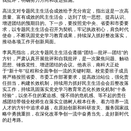
我批评，明确努力方向和改进措施。
高法文对专题民主生活会成效给予充分肯定，指出这是一次高
质量、富有成效的民主生活会，达到了统一思想、提高认识、
增进团结的预期目的。下一步，要按照党中央、省委和市委要
求，以专题民主生活会召开为契机，牢记执政初心，肩负时代
使命，不断巩固党史学习教育成果，持续深入抓好整改落实，
推动各项工作开创新局面。
李凤亮指出，此次专题民主生活会遵循“团结—批评—团结”的
方针，严肃认真开展批评和自我批评，是一次聚焦问题、触动
思想、锤炼党性、增进团结的会议。他表示，南科大正处
于“新十年”征程和全面争创一流的关键时期。校党委班子成员
将严格按照省委、市委工作部署要求，提高政治站位，强化责
任担当，构建长效机制，持续用力抓好民主生活会会后整改落
实工作，持续巩固落实党史学习教育常态化长效化机制“十条
经验”，以坐不住的紧迫感、慢不得的危机感、等不起的责任
感团结带领全校师生在落实立德树人根本任务、着力培养一流
人才的方针中追求卓越，在原始创新和科研攻关、服务国家战
略中勇挑重担，在深化改革争创一流中奋勇当先，走好新时代
的赶考路。