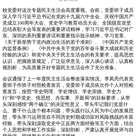
校党委对这次专题民主生活会高度重视。会前，党委班子成员
深入学习习近平总书记在党的十九届六中全会、庆祝中国共产
党成立100周年大会、党史学习教育动员大会、全国脱贫攻坚
总结表彰大会等发表的重要讲话精神，学习习近平总书记对广
东、深圳的系列重要讲话和重要指示批示精神，学习党章、
《关于新形势下党内政治生活的若干准则》、《中国共产党党
内监督条例》、《中共中央关于党的百年奋斗重大成就和历史
经验的决议》和党中央关于民主生活会的有关要求，提高思想
认识，把握政策规定，广泛征求意见，深入谈心谈话，认真检
视剖析，为高质量开好专题民主生活会作了充分准备。
会议通报了上一年度民主生活会整改落实情况。李凤亮代表党
委班子作班子对照检查发言，党委班子成员依次作个人对照检
查发言，按照“学史明理、学史增信、学史崇德、学史力
行”和“学党史、悟思想、办实事、开新局”的目标要求，从带
头深刻感悟“两个确立"的决定性意义，带头牢记我们党是什
么、要干什么这个根本问题，带头践行以人民为中心的发展思
想，带头学习运用党在不同历史时期成功应对风险挑战的丰富
经验，带头深刻汲取党史中正反两方面经验等五个方面，结合
个人思想和学校工作实际，深刻剖析，严肃认真开展批评与自