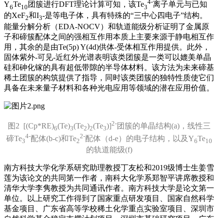
4-
Y
Te
团簇进行DFT理论计算可知，该Te
离子单元与已知
6
10
3
的XeF
和I
-是等电子体，具有特殊的“三中心四电子”结构。
2
3
能量分解分析（EDA-NOCV）和轨道能级分析证明了金属原
子和碲簇配体之间的强相互作用本质上主要来源于静电相互作
用，其余的是由Te(5p) Y(4d)供体-受体相互作用提供。此外，
固体紫外-可见-近红外光谱表明该类团簇是一类可以媲美单晶
硅和砷化镓的具有超低带隙的半导体材料。该方法为未来碲基
稀土团簇的构筑提供了指导，同时该类团簇的独特性质使它们
具备在未来量子材料和各种光电应用等领域的潜在应用价值。
2-
图2 [(Cp*RE)
(Te)
(Te
)
(Te
)]
团簇的单晶结构(a)，线性三
6
3
2
2
3
4-
2-
碲Te
配体(b-c)和Te
配体（d-e）的电子结构，以及Y
Te
3
2
6
10
的轨道能级(f)
南方科技大学化学系研究助理教授丁友松和2019级博士生姜雪
莲为该论文的共同第一作者，南科大化学系郑智平讲席教授和
清华大学李隽教授为共同通讯作者。南方科技大学是论文第一
单位。以上研究工作得到了国家重点研发项目、国家自然科学
基金项目、广东省高等学校稀土化学重点实验室项目、深圳市