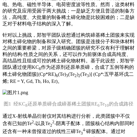
电、热电、磁性半导体、电荷密度波等性质。然而，这类材料
的研究及应用受困于两大挑战：一是缺乏方便且普适的制备方
法，高纯度、大批量的制备稀土碲化物是比较困难的；二是缺
乏对于材料电子结构的深入了解。
针对以上挑战，郑智平团队设想通过构筑碲基稀土团簇来实现
对稀土碲化物的制备和深入研究。团簇是连接分子和块体材料
之间的重要桥梁，对原子级精确团簇的研究不仅有利于理解材
料的结构-性质之间的关系，还可以作为前驱体合成高纯度、
高结晶性且组成可控的稀土碲化物材料。基于此设想，郑智平
团队通过使用KC
作为还原剂还原单质碲，合成了五例等构的
8
稀土碲化物团簇[(Cp*RE)
(Te)
(Te
)
(Te
)] (Cp*:五甲基环戊二
6
3
2
2
3
烯; RE = Y, Gd, Tb, Ho, Er)。
图1 经KC
还原单质碲合成碲基稀土团簇RE
Te
的合成路径
8
6
10
通过X-射线单晶衍射仪对其结构进行分析，此类团簇中不仅
2
2
含有已知的Te
-以及Te
-阴离子配体，团簇核心结构内部同时
2
4-
还含有一种未曾报道过的线性三碲Te
碲簇配体。通过对
3