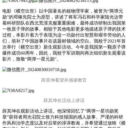
电影《横空出世》以中国著名的核物理学家，被誉为“两弹元
勋”的邓稼先院士为原型，讲述了将军冯石和科学家陆光达带
着科研部队在西北荒漠克服重重困难，最终成功研制出我国第
一枚原子弹的故事。相较于其他电影更多地描述原子弹的技术
过程，本影片着力于表现为这一功勋付出智慧和艰辛劳动的人
们，填补了中国故事片在该题材领域的空白。我校于2021年首
次举行《横空出世》新生观影活动。今年是我国第一颗原子弹
爆炸成功60周年，因此，我校于军训期间再次组织新生观看该
影片，致敬“两弹一星元勋”。
薛其坤看望并感谢教官
薛其坤在活动上讲话
薛其坤在观影活动上讲话。他深情回忆了“两弹一星功勋奖
章”获得者周光召院士致力科技报国的感人故事、严谨的科研
作风和治学态度以及对后辈的谆谆教诲，并希望通过放映《横