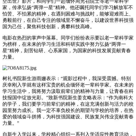
空出世》影片，和同学们一起缅怀周光召院士等老一辈科学
家，传承弘扬“两弹一星”精神。他还嘱托同学们学习解放军不
怕苦、不怕累的精神，在遇到困难与挑战时，能够迎难而上、
勇毅前行，在自己专注的领域里不懈奋斗，以建设世界科技强
国为己任，聚焦科技创新，勇攀科技高峰。
电影在热烈的掌声中落幕。同学们纷纷表示要以老一辈科学家
为榜样，在未来的学习生活和科研实践中努力弘扬“两弹一
星”精神，刻苦钻研、心系家国，为国家的科技发展贡献青春
力量。
树礼书院新生游雨姗表示：“观影过程中，我深受震撼。特别
庆幸刚入学就有这样宝贵的机会缅怀老一辈科学家。在未来的
学习生活中，我将努力汲取前辈们的精神与力量，让青春在科
技报国中绽放光彩。”致新书院新生姜玄略表示：“作为南科大
的学子，我们要学习前辈们的精神，在这充满创新与活力的校
园里努力成长。我一定不辜负校长的期望与学校的培养，在热
爱的领域奋斗拼搏，为科技强国建设、民族复兴伟业贡献青春
力量。”
自新生入学以来，学校精心组织一系列入学适应性教育活动，