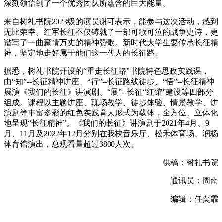
深刻领悟到了一个优秀团队所蕴含的巨大能量。
来自树礼书院2023级的演员谢可表示，能参与这次活动，感到
无比荣幸。红军长征不仅铸就了一部可歌可泣的战争史诗，更
谱写了一曲豪情万丈的精神赞歌。新时代大学生要传承长征精
神，坚定地走好属于他们这一代人的长征路。
据悉，树礼书院开设的“重走长征路”书院特色思政实践课，
由“知”--长征精神讲座、“行”--长征路线徒步、“悟”--长征精神
展演《我们的长征》讲演剧、“展”--长征“红馆”建设等四部分
组成。课程以主题讲座、现场教学、徒步体验、情景教学、讲
演剧等丰富多彩的红色实践育人形式为载体，全方位、立体化
地呈现“长征精神”。《我们的长征》讲演剧于2021年4月、9
月、11月及2022年12月分别在我校音乐厅、松禾体育场、润杨
体育馆演出，总观看量超过3800人次。
供稿：树礼书院
通讯员：周南
编辑：任奕霏