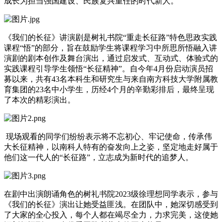
成长为担当强国建设、民族复兴重任的时代新人。
《我们的长征》讲演剧是树礼书院“重走长征路”特色思政实践
课程“悟”的部分，旨在鼓励学生将课程学习中所思所悟融入讲
演剧的剧本创作及舞台演出，通过启发式、互动式、体验式的
实践课程引导学生领悟“长征精神”。自今年4月份启动演员招
募以来，共有43名本科生和研究生与来自南方科技大学附属教
育集团的23名中小学生，历经4个月的辛勤彩排后，最终呈现
了本次的精彩演出。
现场观看的同学们纷纷表示将不忘初心、牢记使命，传承伟
大长征精神，以南科人特有的奋发向上之姿，坚定地走好属于
他们这一代人的“长征路”，立志成为新时代的追梦人。
在剧中出演朗诵角色的树礼书院2023级徐理想同学表示，参与
《我们的长征》演出让她受益匪浅。在团队中，她深切感受到
了大家的全心投入，每个人都在竭尽全力，力求完美，这使她