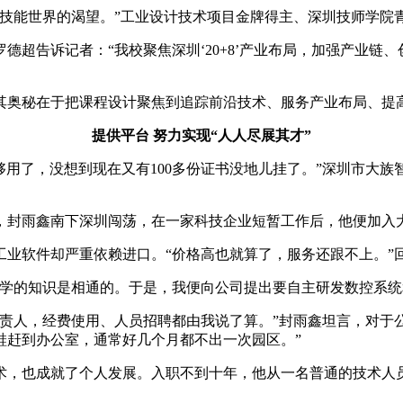
索技能世界的渴望。”工业设计技术项目金牌得主、深圳技师学院
德超告诉记者：“我校聚焦深圳‘20+8’产业布局，加强产业链
其奥秘在于把课程设计聚焦到追踪前沿技术、服务产业布局、提
提供平台 努力实现“人人尽展其才”
以为够用了，没想到现在又有100多份证书没地儿挂了。”深圳市
毕业，封雨鑫南下深圳闯荡，在一家科技企业短暂工作后，他便加
工业软件却严重依赖进口。“价格高也就算了，服务还跟不上。”
所学的知识是相通的。于是，我便向公司提出要自主研发数控系统
责人，经费使用、人员招聘都由我说了算。”封雨鑫坦言，对于
鞋赶到办公室，通常好几个月都不出一次园区。”
术，也成就了个人发展。入职不到十年，他从一名普通的技术人