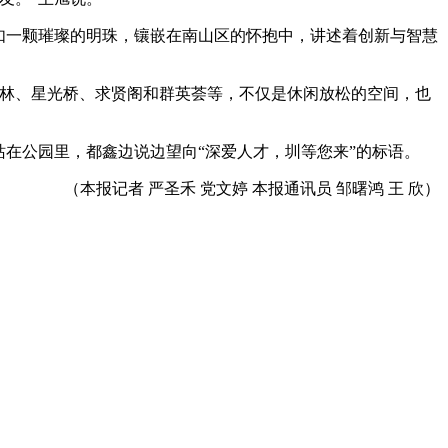
如一颗璀璨的明珠，镶嵌在南山区的怀抱中，讲述着创新与智慧
士林、星光桥、求贤阁和群英荟等，不仅是休闲放松的空间，也
在公园里，都鑫边说边望向“深爱人才，圳等您来”的标语。
（本报记者 严圣禾 党文婷 本报通讯员 邹曙鸿 王 欣）