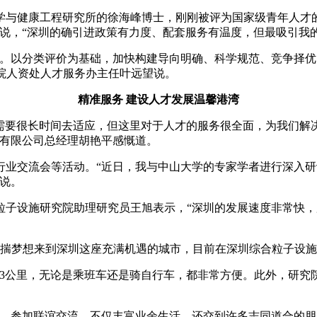
与健康工程研究所的徐海峰博士，刚刚被评为国家级青年人才的他
说，“深圳的确引进政策有力度、配套服务有温度，但最吸引我
价。以分类评价为基础，加快构建导向明确、科学规范、竞争择
该院人资处人才服务办主任叶远望说。
精准服务 建设人才发展温馨港湾
会需要很长时间去适应，但这里对于人才的服务很全面，为我们解
电有限公司总经理胡艳平感慨道。
行业交流会等活动。“近日，我与中山大学的专家学者进行深入
说。
粒子设施研究院助理研究员王旭表示，“深圳的发展速度非常快
0月怀揣梦想来到深圳这座充满机遇的城市，目前在深圳综合粒子设
仅3公里，无论是乘班车还是骑自行车，都非常方便。此外，研究
、参加联谊交流，不仅丰富业余生活，还交到许多志同道合的朋