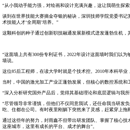
“从小我动手能力强，对绘画和设计充满兴趣，这让我萌生探
谈到在世界技能大赛摘金夺银的秘诀，深圳技师学院党委书记罗
术技能人才‘全周期’培养。”
这颗科创的种子通过创新职技融通发展新模式迸发蓬勃生机，
“这面墙上共有300份专利证书，2022年设计这面墙时我们
墙说。
这位85后工程师，在读大学时就是个技术控。2010年本科
当时，中国的激光加工产业正蓬勃发展，但核心的数控系统和
“深入分析研究国外产品后，觉得其基础理论和底层逻辑与我
“尽管领导非常谨慎，但他们不仅同意我试，还任命我当研发负
吃、住都在公司。有时夜里刚躺下突然来了灵感，赶紧穿上拖
通过这些年的努力，封雨鑫不但带出研发团队、掌握了核心技
这座城市，这里有成长的平台、成才的舞台”。