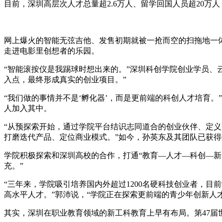
目前，深圳高层次人才总量超2.6万人、留学回国人员超20万人
网上爆火的智能无弦吉他、发售初期就被一抢而空的扫拖地一
走进电影里创想者的乐园。
“智能滚按仪是我踢球时想出来的。”深圳科创学院创业学员、
入点，最终形成真实的创业项目。”
“我们做的事情并不是‘孵化器’，而是更前端的科创人才培育
人加入其中。
“从预探索开始，通过学院平台结识志同道合的创业伙伴、定
打磨迭代产品、定位商业模式。”如今，孙英东及其团队已获
学院积极探索和深圳高校的合作，打通“教育—人才—科创—新
充。”
“三年来，学院吸引培养国内外超过1200名硬科技创业者，目
高水平人才。”郭沛说，“学院正在探索更前端的青少年创新人
其实，深圳在职业教育领域的新工科教育上早有布局。第47届