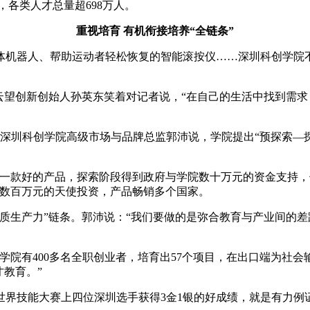
，各类人才总量超698万人。
重视培育 有机衔接培养“全链条”
体机器人、帮助运动者轻松恢复的智能滚按仪……深圳科创学院
云望创新创始人孙英东笑着对记者说，“在自己的生活中找到需
。”深圳科创学院高级市场与品牌总监郭沛说，学院提出“预探索
义一款好的产品，探索阶段得到政府与学院数十万元的资金支持
得数百万元的天使投资，产品畅销多个国家。
质生产力”链条。郭沛说：“我们要做的是弥合教育与产业间的
前学院有400多名全职创业者，培育出57个项目，在出口端为
才教育。”
世界技能大赛上四位深圳选手获得3金1银的好成绩，就是有力例