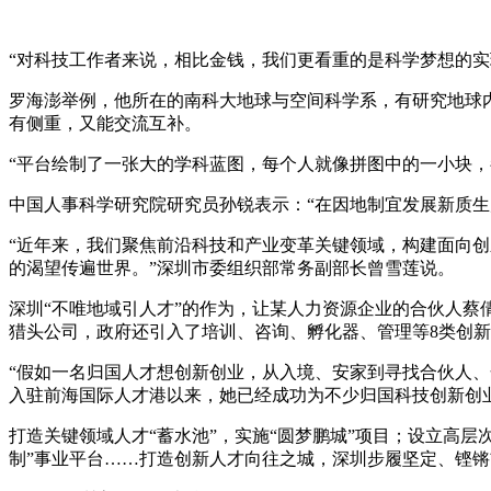
“对科技工作者来说，相比金钱，我们更看重的是科学梦想的实
罗海澎举例，他所在的南科大地球与空间科学系，有研究地球
有侧重，又能交流互补。
“平台绘制了一张大的学科蓝图，每个人就像拼图中的一小块
中国人事科学研究院研究员孙锐表示：“在因地制宜发展新质生
“近年来，我们聚焦前沿科技和产业变革关键领域，构建面向创新
的渴望传遍世界。”深圳市委组织部常务副部长曾雪莲说。
深圳“不唯地域引人才”的作为，让某人力资源企业的合伙人蔡
猎头公司，政府还引入了培训、咨询、孵化器、管理等8类创
“假如一名归国人才想创新创业，从入境、安家到寻找合伙人、合
入驻前海国际人才港以来，她已经成功为不少归国科技创新创业
打造关键领域人才“蓄水池”，实施“圆梦鹏城”项目；设立高
制”事业平台……打造创新人才向往之城，深圳步履坚定、铿锵