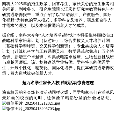
南科大2025年的招生政策，回答考生、家长关心的招生报考相
关问题。副教务长、研究生院院长汪宏作研究生教育特色与本
研贯通培养报告，重点介绍了以“科教融汇、产教融合、国际
化视野”为特色的育人模式，多学科交叉培养，满足复合型人
才需求的理念，以及本研贯通培养人才的成果。
据介绍，南科大今年“人才培养卓越计划”本科招生将继续推出
战略科学家培养计划（从游班），综合类拔尖人才培养计划
（基础科学攀峰班、交叉科学创新班），专业类拔尖人才培养
计划（计算机科学与工程系图灵班、数学系菲尔兹班）五个特
色班。新增三个卓越班，即集成电路卓越班、生物创新挑战班
与卓越医师班。该计划将遴选学业特优、学科特长的优秀学
生，开展个性化、精英化、国际化培养，提供本研贯通培养政
策，着力造就拔尖创新人才。
超万名学生家长入校 精彩活动惊喜连连
遍布校园的分会场各项活动同样火爆，同学和家长们在游览风
景如画的校园的同时，还体验了精彩纷呈的分会场活动。