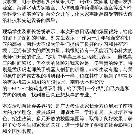
实验室、电子系创新实验成果展厅、钙钛矿太阳能电池研发实
验室、海洋水动力实验室、人体机能和药理学实验室等近30个
学科专业的实验室面向公众开放，让大家零距离感受南科大前
沿科技和先进设备的风采。
现场学生及家长纷纷表示，本次开放日活动的氛围很好，给他
们留下了深刻的印象。刘先生表示：“作为一所年轻而富有朝
气的高校，南科大不仅为学生们提供了良好的学习和住宿环
境，还拥有强大的师资力量，我很期待有一天能听到南科大的
老师们开设的讲座。”深圳中学高三学生马致元表示：“虽然高
三的时间紧张，但今天的体验对我来说是一份宝贵的经历。特
别是孟庆虎老师关于机器人创新的讲座，非常生动有趣，与我
印象中的严肃古板的科研很不一样，也在其中了解到了非常多
的有关机器人和AI的前沿技术。南科大本科阶段
的‘1+3’‘2+2’模式也很吸引我，给了我们一个找到自己兴趣和
方向的机会，找到自己真正想从事的专业。”
本次活动向社会各界特别是广大考生及家长全方位展示了南科
大的办学理念、发展成果、师资水平、学科布局、人才培养特
色、招生政策、多元开放的校园氛围等，取得了良好效果，获
得了众多学生和家长的关注，进一步提升了学校的社会影响力
和全国知名度。