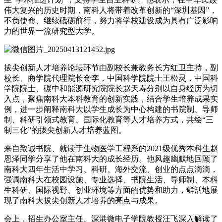
伟大复兴的历史时期，南科人将带着改革创新的“深圳基因”，
不负使命、继续砥砺前行，努力将学校建设成为具有广泛影响
力的世界一流研究型大学。
拔尖创新人才培养论坛环节由副校长兼教务长方红卫主持，副
校长、商学院代理院长金李，中国科学院院士王松灵，中国科
学院院士、碳中和能源研究院院长赵天寿分别以自身经历为切
入点，聚焦南科大本科教育的创新实践，结合学生培养成果实
例，进一步阐释南科大以学生成长为中心构建的书院制、导师
制、科研引领式教育、国际化教育等人才培养方式，共绘“三
制三化”的拔尖创新人才培养蓝图。
来自致诚书院、就读于生物医学工程系的2021级优秀本科生赵
恩泽同学分享了他在南科大的成长经历。他风趣幽默地回顾了
南科大四年生活中学习、科研、海外交流、创业的点点滴滴，
强调南科大在校园设施、专业选择、书院生活、导师制、本科
生科研、国际视野、创业环境等方面的优势和助力，鲜活地展
现了南科大拔尖创新人才培养的亮点与成果。
会上，招生办公室主任、深港微电子学院教授汪飞深入解读了