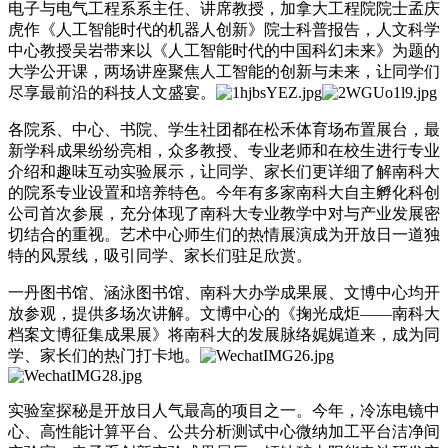
电子与电气工程系系主任、讲席教授，加拿大工程院院士孟庆
虎作《人工智能时代的机器人创新》院士科普报告，人文科学
中心教授吴岩带来以《人工智能时代的中国科幻未来》为题的
大学公开课，两场讲座聚焦人工智能的创新与未来，让同学们
尽享最前沿的科技人文盛宴。
各院系、中心、书院、学生社团都在松禾体育场布置展台，最
新学科成果纷纷亮相，众多教授、专业老师和在校生进行专业
介绍和趣味互动实验展示，让同学、家长们更详细了解南科大
的院系专业设置和培养特色。今年有多家南科大自主孵化科创
公司首次参展，充分体现了南科大专业教学中对与产业发展密
切结合的重视。艺术中心师生们的热情展演成为开放日一道独
特的风景线，吸引同学、家长们驻足欣赏。
一丹图书馆、涵泳图书馆、南科大办学成果展、文博中心均开
放参观，提供多场次讲解。文博中心的《掬光成炬——南科大
档案文博征集成果展》将南科大的发展脉络娓娓道来，成为同
学、家长们的热门打卡地。
实验室探秘是开放日人气最高的项目之一。今年，冷冻电镜中
心、高性能计算平台、公共分析测试中心微纳加工平台洁净间