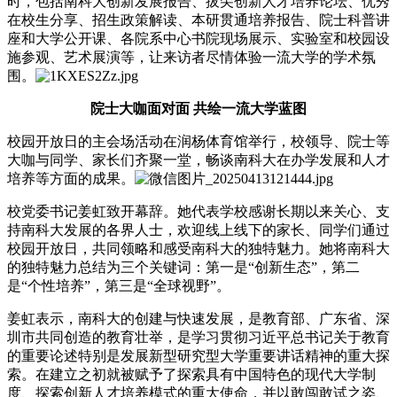
时，包括南科大创新发展报告、拔尖创新人才培养论坛、优秀
在校生分享、招生政策解读、本研贯通培养报告、院士科普讲
座和大学公开课、各院系中心书院现场展示、实验室和校园设
施参观、艺术展演等，让来访者尽情体验一流大学的学术氛
围。
院士大咖面对面 共绘一流大学蓝图
校园开放日的主会场活动在润杨体育馆举行，校领导、院士等
大咖与同学、家长们齐聚一堂，畅谈南科大在办学发展和人才
培养等方面的成果。
校党委书记姜虹致开幕辞。她代表学校感谢长期以来关心、支
持南科大发展的各界人士，欢迎线上线下的家长、同学们通过
校园开放日，共同领略和感受南科大的独特魅力。她将南科大
的独特魅力总结为三个关键词：第一是“创新生态”，第二
是“个性培养”，第三是“全球视野”。
姜虹表示，南科大的创建与快速发展，是教育部、广东省、深
圳市共同创造的教育壮举，是学习贯彻习近平总书记关于教育
的重要论述特别是发展新型研究型大学重要讲话精神的重大探
索。在建立之初就被赋予了探索具有中国特色的现代大学制
度、探索创新人才培养模式的重大使命，并以敢闯敢试之姿、