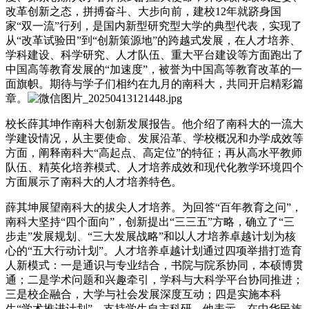
改革创新之态，拼搏奋斗、大步向前，建校12年就跻身国
家“双一流”行列，是国内新型研究型大学的典型代表，实现了
从“改革试验田”到“创新策源地”的跨越式发展，在人才培养、
学科建设、科学研究、人才队伍、重大平台建设等方面跑出了
中国高等教育发展的“加速度”，被誉为中国高等教育改革的一
面旗帜。期待与学子们相约在九月的南科大，共同开启精彩篇
章。
校长薛其坤作南科大创新发展报告。他介绍了南科大的一流大
学建设情况，从主要使命、发展沿革、学校概况和办学成效等
方面，阐释南科大“高起点、高定位”的特征；再从高水平教师
队伍、精英化培养模式、人才培养成效和现代化教学环境四个
方面展示了南科大的人才培养特色。
薛其坤展望南科大的拔尖人才培养。为回答“百年教育之问”，
南科大坚持“四个面向”，创新提出“三三五”方略，确立了“三
步走”发展规划、“三大发展战略”和以人才培养卓越计划为核
心的“五大行动计划”。人才培养卓越计划通过四项举措打造育
人新模式：一是通识与专业结合，书院与院系协同，本硕博贯
通；二是学术问题和兴趣牵引，学科与大科学平台协同推进；
三是校企融合，大学与社会发展深度互动；四是实施本科
生“学术推进计划”，支持学生自主科研。他表示，在中华民族