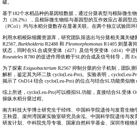
破。
基于182个水稻品种的基因组数据，通过分蘖表型与根际微生
力（28.2%），且根际微生物组与基因型的互作效应占基因型总解释
（PCo1）均与水稻分蘖数存在显著关联。在两个独立试验田环
利用水稻根际细菌资源库，研究团队筛选出与分蘖相关属关键
R2567,
Burkholderia
R2488 和
Pleomorphomonas
R1405 则
状态，同时在SL合成突变体（d27）及信号突变体（d14）中
Roseateles
R780 的促进作用依赖于SL的合成及信号转导，而
Exi
为了探索
Exiguobacterium
R2567 抑制分蘖的分子机制，团队
解析，鉴定其为环二肽 cyclo(Leu-Pro)。实验表明，cycl
揭示了 OsD14 结合 cyclo(Leu-Pro) 的位点与结合SL功能类似物
综上所述，cyclo(Leu-Pro)可以模拟SL功能，直接结合
操纵水稻分蘖过程。
南方科技大学博士研究生于经纬、中国科学院遗传与发育生物
王秋霞、崖州湾国家实验室研究员余泓、中国科学院遗传与发
研发计划、中科院先导专项、国家自然科学基金、深圳市植物