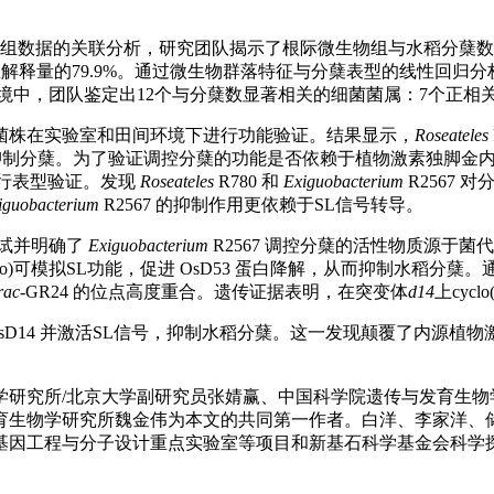
物组数据的关联分析，研究团队揭示了根际微生物组与水稻分蘖
量的79.9%。通过微生物群落特征与分蘖表型的线性回归分析，根际
境中，团队鉴定出12个与分蘖数显著相关的细菌菌属：7个正相
菌株在实验室和田间环境下进行功能验证。结果显示，
Roseateles
显著抑制分蘖。为了验证调控分蘖的功能是否依赖于植物激素独脚金
进行表型验证。发现
Roseateles
R780 和
Exiguobacterium
R2567
guobacterium
R2567 的抑制作用更依赖于SL信号转导。
测试并明确了
Exiguobacterium
R2567 调控分蘖的活性物质源于菌代
o(Leu-Pro)可模拟SL功能，促进 OsD53 蛋白降解，从而抑制
rac
-GR24 的位点高度重合。遗传证据表明，在突变体
d14
上cyc
SL受体 OsD14 并激活SL信号，抑制水稻分蘖。这一发现颠覆了
学研究所/北京大学副研究员张婧赢、中国科学院遗传与发育生物
育生物学研究所魏金伟为本文的共同第一作者。白洋、李家洋、
基因工程与分子设计重点实验室等项目和新基石科学基金会科学