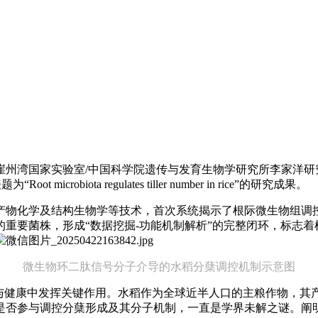
崖州湾国家实验室/中国科学院遗传与发育生物学研究所李家洋研
“Root microbiota regulates tiller number in rice”的研究成果。
产物化学及结构生物学等技术，首次系统揭示了根际微生物组调
重要菌株，形成“数据挖掘-功能机制解析”的完整闭环，标志
微生物环二肽信号分子介导的水稻分蘖调控机制示意图
育与健康中发挥关键作用。水稻作为全球近半人口的主粮作物，其
是否参与调控分蘖形成及其分子机制，一直是学界未解之谜。阐