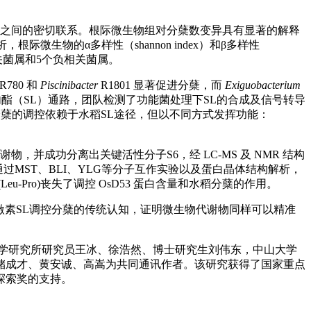
数之间的密切联系。根际微生物组对分蘖数变异具有显著的解释
微生物的α多样性（shannon index）和β多样性
关菌属和5个负相关菌属。
R780 和
Piscinibacter
R1801 显著促进分蘖，而
Exiguobacterium
内酯（SL）通路，团队检测了功能菌处理下SL的合成及信号转导
 对分蘖的调控依赖于水稻SL途径，但以不同方式发挥功能：
谢物，并成功分离出关键活性分子S6，经 LC-MS 及 NMR 结构
水稻分蘖。通过MST、BLI、YLG等分子互作实验以及蛋白晶体结构解析，
lo(Leu-Pro)丧失了调控 OsD53 蛋白含量和水稻分蘖的作用。
内源植物激素SL调控分蘖的传统认知，证明微生物代谢物同样可以精准
学研究所研究员王冰、徐浩然、博士研究生刘伟东，中山大学
储成才、黄安诚、高嵩为共同通讯作者。该研究获得了国家重点
探索奖的支持。