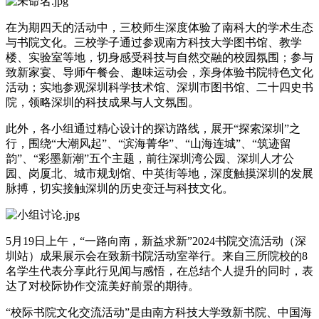
在为期四天的活动中，三校师生深度体验了南科大的学术生态
与书院文化。三校学子通过参观南方科技大学图书馆、教学
楼、实验室等地，切身感受科技与自然交融的校园氛围；参与
致新家宴、导师午餐会、趣味运动会，亲身体验书院特色文化
活动；实地参观深圳科学技术馆、深圳市图书馆、二十四史书
院，领略深圳的科技成果与人文氛围。
此外，各小组通过精心设计的探访路线，展开“探索深圳”之
行，围绕“大潮风起”、“滨海菁华”、“山海连城”、“筑迹留
韵”、“彩墨新潮”五个主题，前往深圳湾公园、深圳人才公
园、岗厦北、城市规划馆、中英街等地，深度触摸深圳的发展
脉搏，切实接触深圳的历史变迁与科技文化。
5月19日上午，“一路向南，新益求新”2024书院交流活动（深
圳站）成果展示会在致新书院活动室举行。来自三所院校的8
名学生代表分享此行见闻与感悟，在总结个人提升的同时，表
达了对校际协作交流美好前景的期待。
“校际书院文化交流活动”是由南方科技大学致新书院、中国海