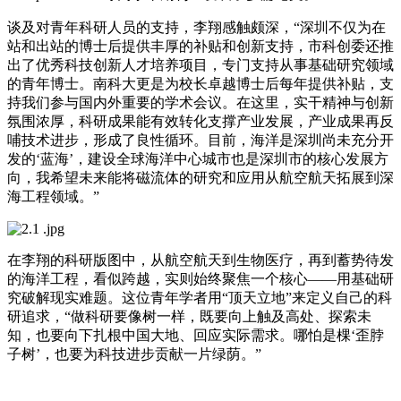
谈及对青年科研人员的支持，李翔感触颇深，“深圳不仅为在
站和出站的博士后提供丰厚的补贴和创新支持，市科创委还推
出了优秀科技创新人才培养项目，专门支持从事基础研究领域
的青年博士。南科大更是为校长卓越博士后每年提供补贴，支
持我们参与国内外重要的学术会议。在这里，实干精神与创新
氛围浓厚，科研成果能有效转化支撑产业发展，产业成果再反
哺技术进步，形成了良性循环。目前，海洋是深圳尚未充分开
发的‘蓝海’，建设全球海洋中心城市也是深圳市的核心发展方
向，我希望未来能将磁流体的研究和应用从航空航天拓展到深
海工程领域。”
在李翔的科研版图中，从航空航天到生物医疗，再到蓄势待发
的海洋工程，看似跨越，实则始终聚焦一个核心——用基础研
究破解现实难题。这位青年学者用“顶天立地”来定义自己的科
研追求，“做科研要像树一样，既要向上触及高处、探索未
知，也要向下扎根中国大地、回应实际需求。哪怕是棵‘歪脖
子树’，也要为科技进步贡献一片绿荫。”