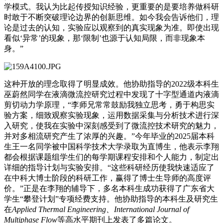
学模式。我认为比起传授知识经验，更重要的是要培养做科研
时敢于不断突破理论边界的创新思维。如今我会告诉他们，理
论是过去的认知，实验应以观察到的真实现象为准。即使出现
看似‘异常’的现象，那‘限制’也源于认知局限，而非现象本
身。”
这种开放的理念取得了明显成效。他协助指导的2022级本科生
巫蔚然同学在液滴微流控研究过程中发现了十字型通道内液滴
剪切动力学原理，“李师兄常常鼓励我独立思考，勇于构思实
验方案，细致观察实验现象，运用数据采集与分析技术进行深
入研究，使我在实验中深刻感受到了微流控技术研究的魅力，
并对多相流研究产生了浓厚的兴趣。”今年毕业的2025届本科
生王一名同学被中国科学技术大学录取为直博生，他表示李翔
都会根据课题组学生们的每学期课程安排和个人能力，制定出
详细的指导计划与实验安排。“这些科研经历使我快速适应了
在中科大博士阶段的科研工作，赢得了博士生导师的高度评
价。”正是在李翔的辅导下，多名本科生成功获得了广东省大
学生“攀登计划”专项经费支持。他协助指导的本科生及研究生
在
Applied Thermal Engineering、International Journal of
Multiphase Flow
等高水平期刊上发表了多篇论文。