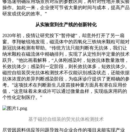
够迅速明确应用场景所对应的参数区间，再针对性地开展实验
操作。如此一来，企业便可节省大量的时间与成本，提高产品
研发或优化的效率。”
从实验室到生产线的创新转化
2020年初，疫情让研究按下“暂停键”，却意外打开了另一扇
窗。李翔敏锐地发现，磁流体中的四氧化三铁纳米颗粒可能对
新冠抗体检测有帮助。“传统方法只能判断有无抗体，我们让
纳米颗粒在磁流体中精确排列，实现了从定性到半定量的技术
跃升。”他比画着解释，“人体刚感染时，短效抗体数量激增，
长效抗体少；感染到一定阶段，则长效抗体多，短效抗体少。
磁控自组装荧光抗体检测技术不仅能识别感染状态，还能依据
抗体浓度的差异判断感染阶段，为临床诊疗提供了更精确的参
考。”这项技术在判断新生儿疫苗接种量方面具有潜在应用价
值，“这意味着未来或许可以通过微量血样，实现临床用药的
个性化定制医疗。”
基于磁控自组装的荧光抗体检测技术
尽管因原料供应等问题导致与企业合作的项目未能实现产业