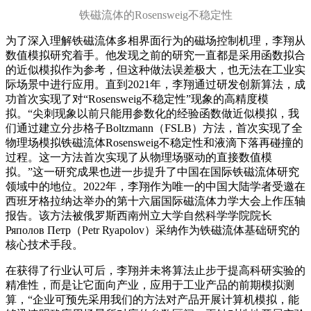
铁磁流体的Rosensweig不稳定性
为了深入理解铁磁流体多相界面行为的磁场控制机理，李翔从
数值模拟研究着手。他发现之前的研究一直都是采用函数拟合
的近似模拟作为参考，但这种做法误差极大，也无法在工业实
际场景中进行应用。直到2021年，李翔通过研发创新算法，成
功首次实现了对“Rosensweig不稳定性”现象的高精度模
拟。“尖刺现象以前只能用参数化的经验函数做近似模拟，我
们通过建立分步格子Boltzmann（FSLB）方法，首次实现了全
物理场模拟铁磁流体Rosensweig不稳定性和液滴下落再碰撞的
过程。这一方法首次实现了从物理场驱动的直接数值模
拟。”这一研究成果也进一步提升了中国在国际铁磁流体研究
领域中的地位。2022年，李翔作为唯一的中国大陆学者受邀在
西班牙格拉纳达举办的第十六届国际磁流体力学大会上作压轴
报告。该方法被俄罗斯西南州立大学自然科学学院院长
Ряполов Петр（Petr Ryapolov）采纳作为铁磁流体基础研究的
核心技术手段。
在获得了行业认可后，李翔并未将算法止步于提高科研实验的
精准性，而是让它面向产业，应用于工业产品的前期模拟测
算，“企业可预先采用我们的方法对产品开展计算机模拟，能