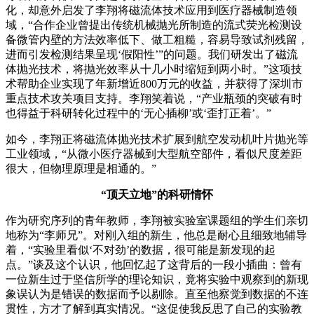
化，却意外启发了李翔将磁流体技术应用到医疗器械制造领
域，“合作企业曾提出传统机械抛光所制造的流式荧光检测设
备微管内壁的方法效率低下、做工粗糙，容易导致试剂残留，
进而引发检测结果呈现‘假阳性’”的问题。我们研发出了磁流
体抛光技术，将抛光效率从十几小时缩短到两小时。”这项技
术帮助企业实现了年新增近800万元的收益，并获得了深圳市
重点技术攻关项目支持。李翔笑着说，“产业瓶颈的突破有时
也得益于科研转化过程中的‘无心插柳’或‘歪打正着’。”
如今，李翔正将磁流体抛光技术扩展到航空发动机叶片抛光等
工业领域，“从微小医疗器械到大型航空部件，看似尺度差距
很大，但物理原理是相通的。”
“顶天立地”的科研情怀
作为研究序列的青年教师，李翔被实验室课题组的学生们亲切
地称为“李师兄”。对刚入组的新生，他总是耐心且细致地辅导
着，“实验里看似‘不对劲’的数据，很可能是新发现的起
点。”谈及这个认识，他回忆起了这背后的一段小插曲：曾有
一位新生过于坚信所学的理论知识，竟将实验中观察到的新现
象误认为是错误的数据而予以剔除。直至他察觉到数据的不连
贯性，方才了解到真实情况。“这促使我反思了自己的实验教