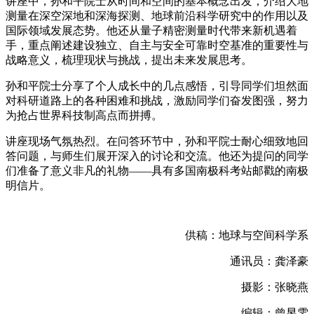
讲座中，孙和平院士从时间和空间的基本概念出发，介绍大地
测量在深空深地和深海探测、地球前沿科学研究中的作用以及
国际领域发展态势。他还从量子精密测量时代带来新机遇着
手，重点阐述建设独立、自主与安全可靠时空基准的重要性与
战略意义，梳理现状与挑战，提出未来发展思考。
孙和平院士分享了个人成长中的几点感悟，引导同学们坦然面
对科研道路上的各种困难和挑战，激励同学们奋发图强，努力
为抢占世界科技制高点而拼搏。
讲座现场气氛热烈。在问答环节中，孙和平院士耐心细致地回
答问题，与师生们展开深入的讨论和交流。他还为提问的同学
们准备了意义非凡的礼物——具有多国南极科考站邮戳的南极
明信片。
供稿：地球与空间科学系
通讯员：龚泽豪
摄影：张晓燕
编辑：曾昱雯