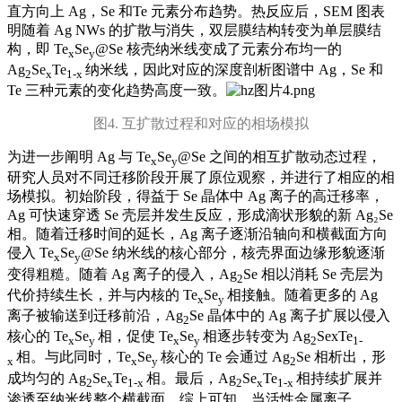
直方向上 Ag，Se 和Te 元素分布趋势。热反应后，SEM 图表
明随着 Ag NWs 的扩散与消失，双层膜结构转变为单层膜结
构，即 Te
Se
@Se 核壳纳米线变成了元素分布均一的
x
y
Ag
Se
Te
纳米线，因此对应的深度剖析图谱中 Ag，Se 和
2
x
1-x
Te 三种元素的变化趋势高度一致。
图4. 互扩散过程和对应的相场模拟
为进一步阐明 Ag 与 Te
Se
@Se 之间的相互扩散动态过程，
x
y
研究人员对不同迁移阶段开展了原位观察，并进行了相应的相
场模拟。初始阶段，得益于 Se 晶体中 Ag 离子的高迁移率，
Ag 可快速穿透 Se 壳层并发生反应，形成滴状形貌的新 Ag₂Se
相。随着迁移时间的延长，Ag 离子逐渐沿轴向和横截面方向
侵入 Te
Se
@Se 纳米线的核心部分，核壳界面边缘形貌逐渐
x
y
变得粗糙。随着 Ag 离子的侵入，Ag
Se 相以消耗 Se 壳层为
2
代价持续生长，并与内核的 Te
Se
相接触。随着更多的 Ag
x
y
离子被输送到迁移前沿，Ag
Se 晶体中的 Ag 离子扩展以侵入
2
核心的 Te
Se
相，促使 Te
Se
相逐步转变为 Ag
SexTe
x
y
x
y
2
1-
相。与此同时，Te
Se
核心的 Te 会通过 Ag
Se 相析出，形
x
x
y
2
成均匀的 Ag
Se
Te
相。最后，Ag
Se
Te
相持续扩展并
2
x
1-x
2
x
1-x
渗透至纳米线整个横截面。综上可知，当活性金属离子