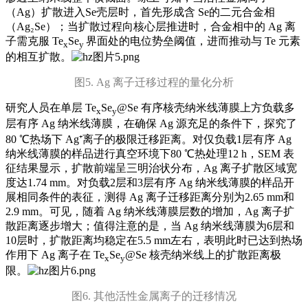
（Ag）扩散进入Se壳层时，首先形成含 Se的二元合金相
（Ag₂Se）；当扩散过程向核心层推进时，合金相中的 Ag 离
子需克服 Te
Se
界面处的电位势垒阈值，进而推动与 Te 元素
x
y
的相互扩散。
图5. Ag 离子迁移过程的量化分析
研究人员在单层 Te
Se
@Se 有序核壳纳米线薄膜上方负载多
x
y
层有序 Ag 纳米线薄膜，在确保 Ag 源充足的条件下，探究了
80 ℃热场下 Ag⁺离子的极限迁移距离。对仅负载1层有序 Ag
纳米线薄膜的样品进行真空环境下80 ℃热处理12 h，SEM 表
征结果显示，扩散前端呈三明治状分布，Ag 离子扩散区域宽
度达1.74 mm。对负载2层和3层有序 Ag 纳米线薄膜的样品开
展相同条件的表征，测得 Ag 离子迁移距离分别为2.65 mm和
2.9 mm。可见，随着 Ag 纳米线薄膜层数的增加，Ag 离子扩
散距离逐步增大；值得注意的是，当 Ag 纳米线薄膜为6层和
10层时，扩散距离均稳定在5.5 mm左右，表明此时已达到热场
作用下 Ag 离子在 Te
Se
@Se 核壳纳米线上的扩散距离极
x
y
限。
图6. 其他活性金属离子的迁移情况