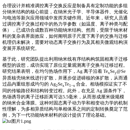
合理设计并精准调控离子交换反应是制备具有定制功能的多组
分纳米结构的核心前提，在纳米光子学、半导体器件、光催化
与电池等新兴应用领域中发挥关键作用。近年来，研究人员通
过调控离子交换过程中的热力学参数（如温度、离子种类与配
体），已成功合成数百种功能纳米结构。然而，受限于纳米材
料的复杂表界面效应，如何阐明原子尺度下离子的交换与迁移
机理仍未解决，需要对动态离子交换行为及其相关微观结构演
变展开系统研究。
基于此，研究团队提出利用纳米线有序结构构筑固相离子迁移
模型的设想，成功实现了原位定量观测离子交换与迁移过程。
研究结果表明，在均匀热场作用下，Ag 离子沿着 Te
Se
@Se
x
y
异质核壳纳米线进行扩散，并逐步促进碲核的体扩散，从而通
过晶内重组形成均匀的 Ag
Se
Te
合金。相场模拟证实了不
2
x
1−x
同的传输路径和结构转变过程。此外，在充足 Ag 源条件下，
热场诱导的离子迁移距离可达5.5毫米，从而形成厘米级规模
的纳米合金薄膜。这种对固态离子动力学和相变动力学的机制
性理解，为多相异质结构与单相体系之间的定制转换奠定了范
例，为下一代功能纳米材料的设计提供了理论基础。