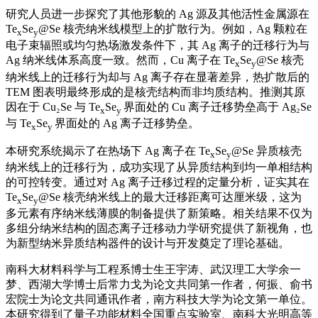
研究人员进一步探究了其他形貌的 Ag 源及其他活性金属源在
Te
Se
@Se 核壳纳米线模型上的扩散行为。例如，Ag 颗粒在
x
y
电子束辐照或均匀热场激发条件下，其 Ag 离子的迁移行为与
Ag 纳米线体系高度一致。然而，Cu 离子在 Te
Se
@Se 核壳
x
y
纳米线上的迁移行为却与 Ag 离子存在显著差异，热扩散后的
TEM 图表明最终形成的是核壳结构而非均质结构。推测其原
因在于 Cu₂Se 与 Te
Se
界面处的 Cu 离子迁移势垒高于 Ag₂Se
x
y
与 Te
Se
界面处的 Ag 离子迁移势垒。
x
y
本研究系统揭示了在热场下 Ag 离子在 Te
Se
@Se 异质核壳
x
y
纳米线上的迁移行为，成功实现了从异质结构到均一单相结构
的可控转变。通过对 Ag 离子迁移过程的定量分析，证实其在
Te
Se
@Se 核壳纳米线上的最大迁移距离可达厘米级，这为
x
y
多元素有序纳米线薄膜的制备提供了新策略。相关结果不仅为
多组分纳米结构的固态离子迁移动力学研究提供了新视角，也
为新型纳米异质结构器件的设计与开发奠定了理论基础。
南科大材料科学与工程系博士生王宇涛、武汉理工大学余一
梦、西湖大学博士后常力戈为论文共同第一作者，何振、俞书
宏院士为论文共同通讯作者，南方科技大学为论文第一单位。
本研究得到了量子功能材料全国重点实验室、南科大光明高等