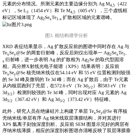
元素的分布情况。所测元素的主要边缘分别为 Ag M
（422
4,5
eV），Se L
（1454 eV）和 Te M
（605 eV），三个虚线框
3
4,5
标记区域体现了 Ag
Se
Te
扩散相区域的元素谱峰。
2
x
1-x
图3. 相结构谱学分析
XRD 表征结果显示，Ag 扩散反应前的图谱中同时存在 Ag 与
Te
Se
@Se 的两套衍射峰，反应后则仅出现单一 Ag
Se
Te
x
y
2
x
1-
衍射峰，进一步表明 Ag 的扩散相为 Ag
Se 的取代型固溶
x
2
相。高分辨X射线光电子能谱（XPS）结果表明：反应前
Te
Se
@Se 核壳纳米线仅在54.14 eV 和 55 eV 位置检测到较强
x
y
的 Se 3d 峰及微弱的 Te 3d 峰；而在 Ag 扩散后，由于 Te元素
从内核层跑到了壳层，在572.6 eV（Te 3d
）和583 eV（Te
5/2
3d
）检测到较强的 Te 3d 峰，同时出现对应 Ag 元素的 Ag
3/2
3d
（367.42 eV）和 Ag 3d
（373.42 eV）特征峰。
5/2
3/2
此外，研究人员在绝缘硅片上构建了单层 Te
Se
@Se 有序核
x
y
壳纳米线/单层有序 Ag 纳米线双层薄膜结构，并对其进行
XPS 氩离子刻蚀深度剖析。反应前 SEM 图显示完好的两层有
序纳米线薄膜，相应的深度剖析图谱亦清晰反映了双层薄膜垂