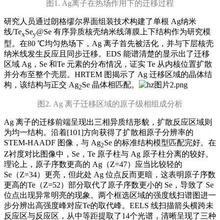
图1. Ag离子在热场作用下的迁移过程
研究人员通过朗格缪尔界面组装技术构建了单根 Ag纳米
线/Te
Se
@Se 有序异质核壳纳米线薄膜上下结构作为研究模
x
y
型。在80 ℃均匀热场下，Ag 离子首先被活化，并与下层核壳
纳米线发生反应且同步迁移。EDS 能谱清楚的显示出了迁移
区域 Ag，Se 和Te 元素的分布情况，证实 Te 从内核位置扩散
并分布至整个壳层。HRTEM 图揭示了 Ag 迁移区域的晶体结
构，该结构与正交 Ag
Se 晶体相匹配。
2
图2. Ag 离子迁移区域的原子级相组成分析
Ag 离子的迁移前端呈现出三相异质结形貌，扩散反应区域则
为均一结构。沿着[101]方向获得了扩散相原子分辨率的
STEM-HAADF 图像，与 Ag
Se 的标准结构模型匹配完好。在
2
Z衬度对比图像中，Se，Te 原子柱与 Ag 原子柱分离的较好。
理论上，原子序数更高的 Ag（Z=47）应当比较轻的
Se（Z=34）更亮，但此处 Ag 位点反而更暗，这表明原子序数
更高的Te（Z=52）部分取代了原子序数更小的 Se，导致了 Se
位点出现异常明亮的现象。两个框选区域的强度线扫谱图进一
步分辨出高强度峰对应Te的取代峰。EELS 线扫描箭头横跨未
反应区与反应区，从中等距提取了14个光谱，清晰呈现了三种