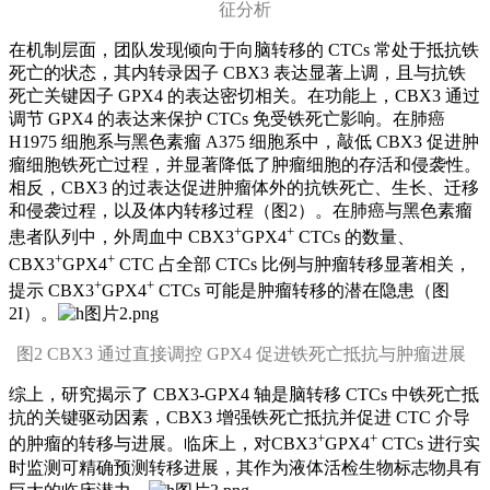
征分析
在机制层面，团队发现倾向于向脑转移的 CTCs 常处于抵抗铁
死亡的状态，其内转录因子 CBX3 表达显著上调，且与抗铁
死亡关键因子 GPX4 的表达密切相关。在功能上，CBX3 通过
调节 GPX4 的表达来保护 CTCs 免受铁死亡影响。在肺癌
H1975 细胞系与黑色素瘤 A375 细胞系中，敲低 CBX3 促进肿
瘤细胞铁死亡过程，并显著降低了肿瘤细胞的存活和侵袭性。
相反，CBX3 的过表达促进肿瘤体外的抗铁死亡、生长、迁移
和侵袭过程，以及体内转移过程（图2）。在肺癌与黑色素瘤
+
+
患者队列中，外周血中 CBX3
GPX4
CTCs 的数量、
+
+
CBX3
GPX4
CTC 占全部 CTCs 比例与肿瘤转移显著相关，
+
+
提示 CBX3
GPX4
CTCs 可能是肿瘤转移的潜在隐患（图
2I）。
图2 CBX3 通过直接调控 GPX4 促进铁死亡抵抗与肿瘤进展
综上，研究揭示了 CBX3-GPX4 轴是脑转移 CTCs 中铁死亡抵
抗的关键驱动因素，CBX3 增强铁死亡抵抗并促进 CTC 介导
+
+
的肿瘤的转移与进展。临床上，对CBX3
GPX4
CTCs 进行实
时监测可精确预测转移进展，其作为液体活检生物标志物具有