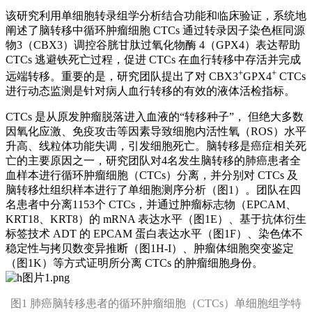
该研究利用单细胞转录组学分析结合功能和临床验证，系统地
阐述了脑转移中循环肿瘤细胞 CTCs 通过转录因子染色框同源
物3（CBX3）调控谷胱甘肽过氧化物酶 4（GPX4）表达帮助
CTCs 逃避铁死亡过程，促进 CTCs 在血行转移中存活并完成
+
+
远端转移。重要的是，研究团队提出了对 CBX3
GPX4
CTCs
进行动态监测是针对病人血行转移的有效的液体活检指标。
CTCs 是从原发肿瘤脱落进入血液的“转移种子”， 但绝大多数
因氧化应激、免疫攻击等因素导致细胞内活性氧（ROS）水平
升高、线粒体功能失调，引发细胞死亡。脑转移是癌症相关死
亡的主要原因之一，研究团队对4名发生脑转移的肺癌患者全
血样本进行循环肿瘤细胞（CTCs）分离，并分别对 CTCs 及
脑转移灶组织样本进行了单细胞测序分析（图1）。团队在四
名患者中分离1153个 CTCs，并通过肿瘤标志物（EPCAM、
KRT18、KRT8）的 mRNA 表达水平（图1E）、基于抗体衍生
标签技术 ADT 的 EPCAM 蛋白表达水平（图1F）、染色体不
稳定性与拷贝数变异推断（图1H-I）、肿瘤体细胞突变鉴定
（图1K）等方式证明所分离 CTCs 的肿瘤细胞身份。
图1 肺癌脑转移患者的循环肿瘤细胞（CTCs）单细胞组学特