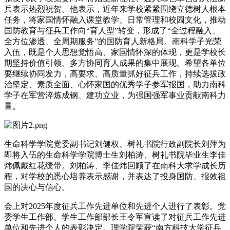
兵表示热烈祝贺。他表示，近年来学校紧紧围绕立德树人根本
任务，将家国情怀融入课堂教学、日常管理和校园文化，推动
国防教育与征兵工作向“育人型”转变，形成了“全过程融入、
全方位渗透、全周期服务”的国防育人新格局。南科学子光荣
入伍，既是个人思想觉悟高、家国情怀深的体现，更是学校长
期坚持价值引领、多方协同育人成果的集中展现。希望各单位
要继续协同发力，高要求、高质量抓好征兵工作，持续选拔政
治坚定、素质全面、心怀家国的优秀学子参军报国，助力南科
学子在军营淬炼成钢、建功立业，为强国强军事业贡献南科力
量。
生命科学学院党委副书记刘健权、树礼书院行政副院长刘萍为
即将入伍的生命科学学院博士生刘柏涛、树礼书院毕业生李佳
炜佩戴红花绶带。刘柏涛、李佳炜回顾了在南科大求学成长历
程，对学校的悉心培养表示感谢，并表达了投身国防、报效祖
国的决心与信心。
会上对2025年度征兵工作先进单位和先进个人进行了表彰。党
委学生工作部、学生工作部部长王令军宣读了对征兵工作先进
单位和先进个人的表彰决定。理学院荣获“南方科技大学征兵