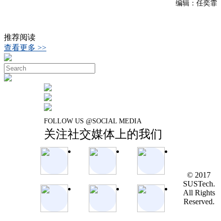
编辑：任奕霏
推荐阅读
查看更多 >>
FOLLOW US @SOCIAL MEDIA
关注社交媒体上的我们
© 2017
SUSTech.
All Rights
Reserved.