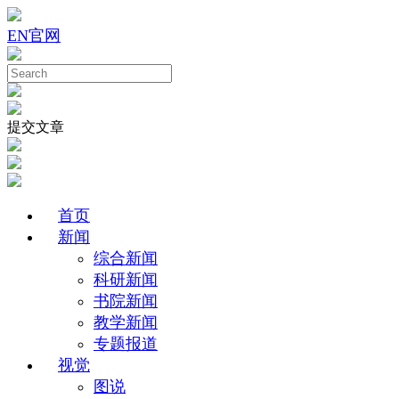
EN
官网
提交文章
首页
新闻
综合新闻
科研新闻
书院新闻
教学新闻
专题报道
视觉
图说