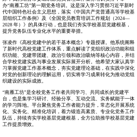
办“南雁工坊”第一期党务培训。这是深入学习贯彻习近平新时
代中国特色社会主义思想，落实《中国共产党普通高等学校基
层组织工作条例》及《全国党员教育培训工作规划（2024—
2028 年）》的具体行动，也是我们夯实学校基层党建根基，
提升党务队伍专业化水平的重要举措。
张凌作《高校党建中的若干基本概念》专题授课。他系统阐释
了新时代高校党建工作体系，重点解读了党组织政治功能和组
织功能、党建带团建、政治引领和政治吸纳等核心内容，并结
合学校党建实践与事业发展实际展开分析。他希望大家认真学
习掌握党建工作基本概念，夯实党建理论基础，在实践中深化
对党的创新理论的理解运用，切实将学习成果转化为推动党组
织建设的实际成效。
“南雁工坊”是全校党务工作者共同学习、共同成长的党建平
台，也是集学习研讨、经验分享、互动交流、实务赋能于一体
的学习阵地。平台聚焦党务工作者能力提升，常态化开展系统
化、实务化、精准化培训，着力锻造高素质、专业化党务工作
队伍，持续夯实学校基层党建根基，全方位助推学校基层党建
工作提质增效。