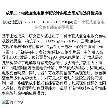
成果二：电致变色电极串联设计实现太阳光谱选择性调控
图4. 串联式复合电
致变色智能窗的示意图
基于上述成果，研究团队还提出了一种串联式复合电致变色电
极设计思路，构筑了NiO/ITO/W
O
（NIW）三明治结构，
18
49
实现了阳极NiO与阴极W
O
在同一电极上的独立协同工作
18
49
（图4）。该结构中，底部为多孔NiO纳米片层，中间引入高
导电ITO过渡层，顶部覆盖W
O
纳米线网络。开放式层级
18
49
孔结构保证了电解液能够充分渗透，减少离子扩散阻力；而
ITO中间层则显著改善电子传输，降低有效功函数，从而加快
电致变色响应。同时，器件可在不同偏压下实现透明、棕色和
蓝色等多种光学状态，并对可见光和近红外波段进行协同调
制。进一步组装成多模式智能窗器件后，其展现出优异的太阳
光调控、热管理和防伪显示能力，证明了该串联结构在高性能
多色智能窗中的应用潜力。