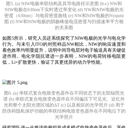
图5. (a) NIW电极串联结构及其导电路径示意图 (b-c) NW和
NIW电极在630nm下实时透过率变化 (d) NW和NIW电极的光
密度（630nm）与电荷密度曲线 (e) NW和NIW电极的Nyquist
图 (f) NW和NIW电极的阴极峰值电流密度与扫描速率平方根
的关系图
如图5所示，研究人员还系统探究了NIW电极的光学与电化学
行为。与未引入ITO的对照样品NW相比，NIW的响应速度和
着色效率均明显提升，说明中间导电层对电子输送具有关键促
进作用。电化学阻抗谱进一步表明，NIW的电荷转移电阻更
低，Li+扩散更快，验证了其更优异的动力学性能。
图6. (a) 串联式复合电致变色器件在不同状态下的太阳辐照光
谱 (b) 串联式复合电致变色器件在不同偏压下可见光、近红外
光和整个太阳光谱区域的ΔT (c) 以及相应的光学照片 (d) 用于
防伪和隐私保护功能的串联结构电致变色器件在不同电位下的
光学照片
研究团队进一步将该电极组装成多模式电致变色器件后，器件