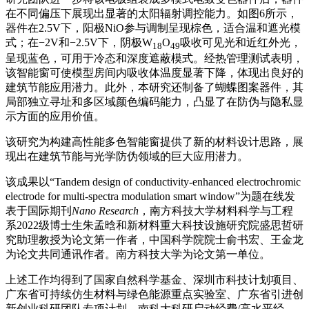
在不同偏压下展现出显著的太阳辐射调控能力。如图6所示，
器件在2.5V下，阳极NiO参与调制呈现棕色，适合温和遮光模
式；在−2V和−2.5V下，阴极W
O
吸收可见光和近红外光，
18
49
呈现蓝色，可用于冷态和深度遮蔽模式。经热管理测试表明，
该智能窗可使模型房间内吸收体温度显著下降，体现出良好的
建筑节能应用潜力。此外，本研究还制备了蝴蝶图案器件，其
局部独立寻址和多区域颜色编码能力，凸显了在防伪与隐私显
示方面的应用价值。
该研究为构建高性能多色智能窗提供了新的材料设计思路，展
现出在建筑节能与光学防伪领域的巨大应用潜力。
该成果以“Tandem design of conductivity-enhanced electrochromic
electrode for multi-spectra modulation smart window”为题在线发
表于国际期刊
Nano Research
，南方科技大学材料科学与工程
系2022级博士生朱孟晗和新材料重大科技设施研究院盛思哲研
究助理教授为论文第一作者，中国科学院院士俞书宏、王金龙
为论文共同通讯作者。南方科技大学为论文第一单位。
上述工作均得到了国家自然科学基金、深圳市科技计划项目、
广东省可持续仿生材料与绿色能源重点实验室、广东省引进创
新创业科研团队专项计划、南科大科研启动经费/高水平经