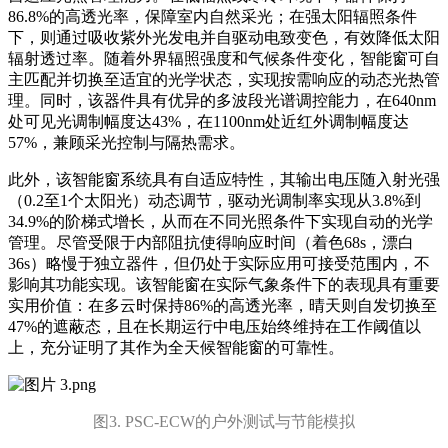
86.8%的高透光率，保障室内自然采光；在强太阳辐照条件
下，则通过吸收紫外光发电并自驱动电致变色，有效降低太阳
辐射透过率。随着外界辐照强度和气候条件变化，智能窗可自
主匹配并切换至适宜的光学状态，实现按需响应的动态光热管
理。同时，该器件具有优异的多波段光谱调控能力，在640nm
处可见光调制幅度达43%，在1100nm处近红外调制幅度达
57%，兼顾采光控制与隔热需求。
此外，该智能窗系统具有自适应特性，其输出电压随入射光强
（0.2至1个太阳光）动态调节，驱动光调制率实现从3.8%到
34.9%的阶梯式增长，从而在不同光照条件下实现自动的光学
管理。尽管受限于内部阻抗使得响应时间（着色68s，漂白
36s）略慢于独立器件，但仍处于实际应用可接受范围内，不
影响其功能实现。该智能窗在实际气象条件下的表现具有重要
实用价值：在多云时保持86%的高透光率，晴天则自发切换至
47%的遮蔽态，且在长期运行中电压始终维持在工作阈值以
上，充分证明了其作为全天候智能窗的可靠性。
图3. PSC-ECW的户外测试与节能模拟