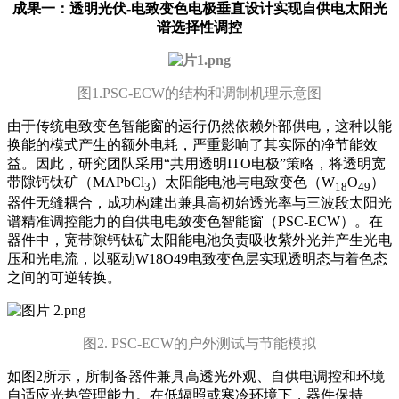
成果一：透明光伏-电致变色电极垂直设计实现自供电太阳光
谱选择性调控
图1.PSC-ECW的结构和调制机理示意图
由于传统电致变色智能窗的运行仍然依赖外部供电，这种以能
换能的模式产生的额外电耗，严重影响了其实际的净节能效
益。因此，研究团队采用“共用透明ITO电极”策略，将透明宽
带隙钙钛矿（MAPbCl
）太阳能电池与电致变色（W
O
）
3
18
49
器件无缝耦合，成功构建出兼具高初始透光率与三波段太阳光
谱精准调控能力的自供电电致变色智能窗（PSC-ECW）。在
器件中，宽带隙钙钛矿太阳能电池负责吸收紫外光并产生光电
压和光电流，以驱动W18O49电致变色层实现透明态与着色态
之间的可逆转换。
图2. PSC-ECW的户外测试与节能模拟
如图2所示，所制备器件兼具高透光外观、自供电调控和环境
自适应光热管理能力。在低辐照或寒冷环境下，器件保持