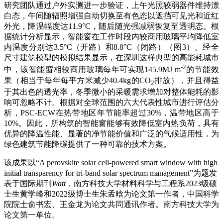
研究团队通过户外实测进一步验证，上午光照较弱器件维持漂
白态，午间随辐照增强自动切换至有色态以遮挡可见光和近红
外光，降温幅度达11.9°C，随后随光强减弱恢复至透明态。根
据统计分析显示，智能窗在工作时段内较商用玻璃平均降低室
内温度分别达3.5°C（开路）和8.8°C（闭路）（图3）。经全
尺寸建筑模型的模拟结果显示，在深圳这样典型的高能耗城市
-2
中，该智能窗相较商用玻璃每年可实现145.9MJ m
的节能效
果（相当于每年每平方米减少40.4kg的CO
排放），并且得益
2
于其出色的透光率，冬季微小的采暖需求增加对整体能耗的影
响可忽略不计。根据对全球范围的六大代表性城市进行评估分
析，PSC-ECW在热带地区年节能率超过30%，温带地区高于
10%。因此，所构筑的智能窗能够有效降低室内热负荷，具有
优异的降温性能、显著的净节能价值和广泛的气候适用性，为
绿色建筑节能降碳提供了一种可靠的技术方案。
该成果以“A perovskite solar cell-powered smart window with high
initial transparency for tri-band solar spectrum management”为题发
表于国际期刊
Watt
，南方科技大学材料科学与工程系2023级硕
士生黄学峰和2022级博士生朱孟晗为论文第一作者，中国科学
院院士俞书宏、王金龙为论文共同通讯作者。南方科技大学为
论文第一单位。