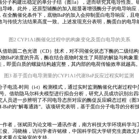
A1酶分子构建出稳定的单分子结（图1a），进而研究其电导性质。
电导峰。此外，还原型辅酶的加入能显著增强酶分子的电导响应
，在全酶催化条件下，底物BaP的加入会抑制蛋白电导响应，且
数与传统方法结果高度一致。上述发现充分表明，酶蛋白的电导
图2 CYP1A1酶催化过程中的构象变化及蛋白电导的关系
借助圆二色光谱（CD）技术，对不同催化状态下酶的二级结构进
底物BaP浓度的升高，酶在结合底物时发生了局部的解旋与构象重排
相关，即蛋白质的螺旋结构越完整，其内部的电荷传输效率就越高
图3 基于蛋白电导测量的CYP1A1代谢BaP反应过程实时监测
电流-时间（i-t）检测模式，通过实时监测酶催化代谢过程中
声”信号。借助隐马尔科夫模型进行拟合分析，研究人员成功识别
人员进一步辨明了不同电导态所对应的酶促反应瞬态过程（图3）。
-OH-BaP的“解毒通路”。该项研究表明，基于蛋白分子电导的
一作者，张斌田为论文唯一通讯作者，南方科技大学环境科学与
三俊、冯晓楠，访问学者许铭棣，中国科学院大学研究生龚政文
技术重点实验室的支持。