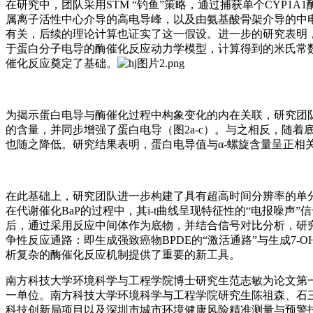
在研究中，团队采用STM “钓鱼”策略，通过捕获单个CYP1
属离子活性中心介导的高电导峰，以及由氨基酸骨架介导的中
有关，后续的理论计算也证实了这一假设。进一步的研究表明
于蛋白分子电导的酶催化反应动力学模型，计算得到的米氏常
催化反应奠定了基础。
为揭示蛋白电导与酶催化过程中构象变化的内在关联，研究团队
的含量，并同步增强了蛋白电导（图2a-c）。与之相反，随着
也随之降低。研究结果表明，蛋白电导值与α-螺旋含量呈正
在此基础上，研究团队进一步构建了具有超高时间分辨率的单分子
在代谢催化BaP的过程中，其i-t曲线呈现特征性的“电报噪
后，通过采用反应中间体作为底物，并结合信号对比分析，研究
争性反应通路：即生成强致癌物BPDE的“激活通路”与生成7
析复杂的酶催化反应机制提供了重要的新工具。
南方科技大学环境科学与工程学院博士研究生范志敏为论文第
一单位。南方科技大学环境科学与工程学院研究生陈祖森、石
科技创新局项目以及深圳市城市环境健康风险精准测量与预警