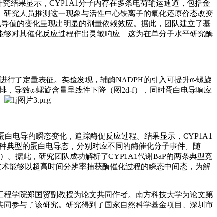
研究结果显示，CYP1A1分子内存在多条电荷输运通道，包括金
，研究人员推测这一现象与活性中心铁离子的氧化还原价态改变
电导值的变化呈现出明显的剂量依赖效应。据此，团队建立了基
能够对其催化反应过程作出灵敏响应，这为在单分子水平研究酶
行了定量表征。实验发现，辅酶NADPH的引入可提升α-螺旋
，导致α-螺旋含量呈线性下降（图2d-f），同时蛋白电导响应
。
蛋白电导的瞬态变化，追踪酶促反应过程。结果显示，CYP1A1
出四种典型的蛋白电导态，分别对应不同的酶催化分子事件。随
据此，研究团队成功解析了CYP1A1代谢BaP的两条典型竞
分析技术能够以超高时间分辨率捕获酶催化过程的瞬态中间态，为解
工程学院郑国贸副教授为论文共同作者。南方科技大学为论文第
共同参与了该研究。研究得到了国家自然科学基金项目、深圳市