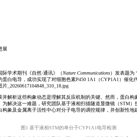
进展
国际学术期刊《自然·通讯》（
Nature Communications
）发表题为 “Real-
量单个酶分子的蛋白电导，成功实现了对细胞色素P450 1A1（CYP1A
获并解析这些构象动态是理解其反应机制的关键。然而，蛋白构
。为解决这一难题，研究团队基于液相扫描隧道显微镜（STM）
白构象及金属离子活性中心对分子电导的调控规律，并创新性地
图1 基于液相STM的单分子CYP1A1电导检测