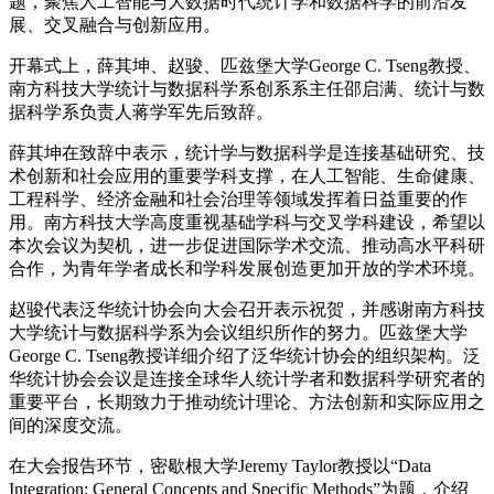
题，聚焦人工智能与大数据时代统计学和数据科学的前沿发
展、交叉融合与创新应用。
开幕式上，薛其坤、赵骏、匹兹堡大学George C. Tseng教授、
南方科技大学统计与数据科学系创系系主任邵启满、统计与数
据科学系负责人蒋学军先后致辞。
薛其坤在致辞中表示，统计学与数据科学是连接基础研究、技
术创新和社会应用的重要学科支撑，在人工智能、生命健康、
工程科学、经济金融和社会治理等领域发挥着日益重要的作
用。南方科技大学高度重视基础学科与交叉学科建设，希望以
本次会议为契机，进一步促进国际学术交流、推动高水平科研
合作，为青年学者成长和学科发展创造更加开放的学术环境。
赵骏代表泛华统计协会向大会召开表示祝贺，并感谢南方科技
大学统计与数据科学系为会议组织所作的努力。匹兹堡大学
George C. Tseng教授详细介绍了泛华统计协会的组织架构。泛
华统计协会会议是连接全球华人统计学者和数据科学研究者的
重要平台，长期致力于推动统计理论、方法创新和实际应用之
间的深度交流。
在大会报告环节，密歇根大学Jeremy Taylor教授以“Data
Integration: General Concepts and Specific Methods”为题，介绍