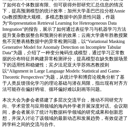
了如何在个体数据有限、但可获得外部研究汇总信息的情况
下，提高预测模型的统计效率；加州大学圣巴巴拉分校Annie
Qu教授围绕大规模、多模态数据中的异质性问题，作题
为“Representation Retrieval Learning for Heterogeneous Data
Integration”的报告，展示了如何通过表征学习与机器学习方法
提升复杂数据整合和预测分析的效果；云南大学唐年胜教授聚
焦不完整表格数据中的异常检测问题，以“Variational Masking
Generative Model for Anomaly Detection on Incomplete Tabular
Data”为题，介绍了一种变分掩码生成模型，通过学习正常数
据的分布特征并构建异常检测评分，提高模型在缺失数据场景
下的适用性和稳健性；宾夕法尼亚大学苏炜杰教授则
以“Alignment in Large Language Models: Statistical and Game-
Theoretic Perspectives”为题，从统计学和博弈论视角分析了基
于人类反馈强化学习的理论基础与潜在局限，指出现有对齐方
法可能存在偏好坍缩、循环偏好难以刻画等问题。
本次大会为参会者搭建了多层次交流平台，推动不同研究方
向、学术背景与应用领域的海内外学者开展深度对话。会议期
间，参会者展示了统计与数据科学领域的研究成果和创新思
想，并深入讨论了该领域的最新动态和发展趋势，有效促进了
跨学科之间的交流与合作。