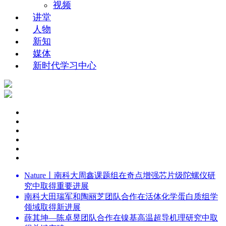
视频
讲堂
人物
新知
媒体
新时代学习中心
Nature丨南科大周鑫课题组在奇点增强芯片级陀螺仪研
究中取得重要进展
南科大田瑞军和陶丽芝团队合作在活体化学蛋白质组学
领域取得新进展
薛其坤—陈卓昱团队合作在镍基高温超导机理研究中取