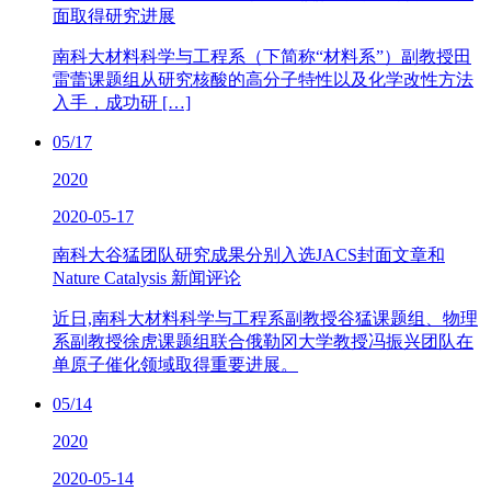
面取得研究进展
南科大材料科学与工程系（下简称“材料系”）副教授田
雷蕾课题组从研究核酸的高分子特性以及化学改性方法
入手，成功研 […]
05/17
2020
2020-05-17
南科大谷猛团队研究成果分别入选JACS封面文章和
Nature Catalysis 新闻评论
近日,南科大材料科学与工程系副教授谷猛课题组、物理
系副教授徐虎课题组联合俄勒冈大学教授冯振兴团队在
单原子催化领域取得重要进展。
05/14
2020
2020-05-14