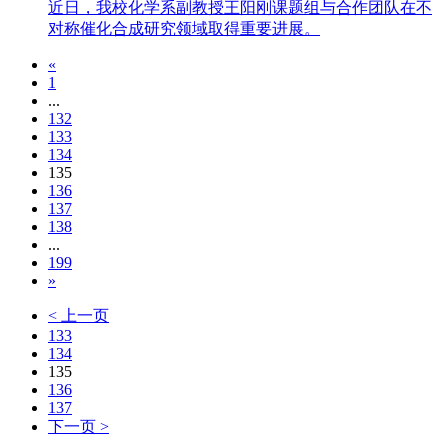
近日，我校化学系副教授王阳刚课题组与合作团队在不
对称催化合成研究领域取得重要进展。
«
1
...
132
133
134
135
136
137
138
...
199
»
< 上一页
133
134
135
136
137
下一页 >