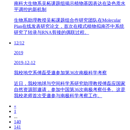
南科大生物系吴柘课题组揭示植物基因表达在染色质水
平调控的新机制
生物系助理教授吴柘课题组合作研究团队在Molecular
Plan在线发表研究论文，首次在模式植物拟南芥中系统
研究了转录与RNA剪接的偶联过程。
12/12
2019
2019-12-12
我校地空系傅磊受邀参加第36次南极科学考察
近日，我校地球与空间科学系研究助理教授傅磊应国家
自然资源部邀请，参加中国第36次南极考察任务。这是
我校老师首次受邀参与南极科学考察工作。
«
1
...
140
141