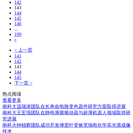
142
143
144
145
146
...
199
»
< 上一页
141
142
143
144
145
下一页 >
热点阅读
查看更多
南科大温瑞涛团队在长寿命电致变色器件研究方面取得进展
南科大王宏强团队在静电薄膜驱动器与超薄机器人领域取得研
究进展
南科大钟锦辉团队成功开发傅里叶变换宽场电化学高光谱成像
技术