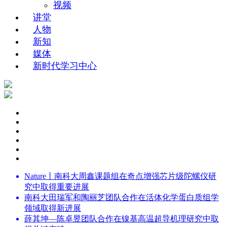
视频
讲堂
人物
新知
媒体
新时代学习中心
Nature丨南科大周鑫课题组在奇点增强芯片级陀螺仪研
究中取得重要进展
南科大田瑞军和陶丽芝团队合作在活体化学蛋白质组学
领域取得新进展
薛其坤—陈卓昱团队合作在镍基高温超导机理研究中取