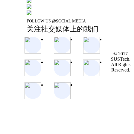
FOLLOW US @SOCIAL MEDIA
关注社交媒体上的我们
© 2017
SUSTech.
All Rights
Reserved.