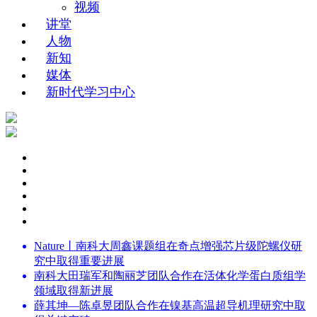
视频
讲堂
人物
新知
媒体
新时代学习中心
Nature丨南科大周鑫课题组在奇点增强芯片级陀螺仪研
究中取得重要进展
南科大田瑞军和陶丽芝团队合作在活体化学蛋白质组学
领域取得新进展
薛其坤—陈卓昱团队合作在镍基高温超导机理研究中取