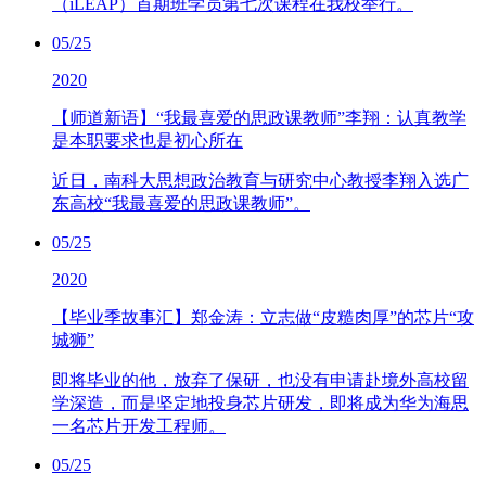
（iLEAP）首期班学员第七次课程在我校举行。
05/25
2020
【师道新语】“我最喜爱的思政课教师”李翔：认真教学
是本职要求也是初心所在
近日，南科大思想政治教育与研究中心教授李翔入选广
东高校“我最喜爱的思政课教师”。
05/25
2020
【毕业季故事汇】郑金涛：立志做“皮糙肉厚”的芯片“攻
城狮”
即将毕业的他，放弃了保研，也没有申请赴境外高校留
学深造，而是坚定地投身芯片研发，即将成为华为海思
一名芯片开发工程师。
05/25