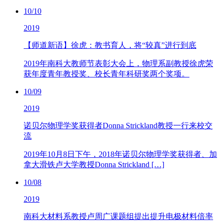
10/10
2019
【师道新语】徐虎：教书育人，将“较真”进行到底
2019年南科大教师节表彰大会上，物理系副教授徐虎荣
获年度青年教授奖、校长青年科研奖两个奖项。
10/09
2019
诺贝尔物理学奖获得者Donna Strickland教授一行来校交
流
2019年10月8日下午，2018年诺贝尔物理学奖获得者、加
拿大滑铁卢大学教授Donna Strickland […]
10/08
2019
南科大材料系教授卢周广课题组提出提升电极材料倍率