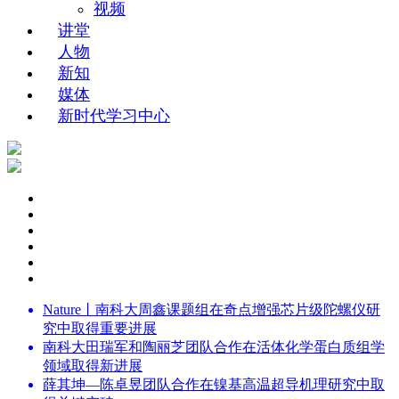
视频
讲堂
人物
新知
媒体
新时代学习中心
Nature丨南科大周鑫课题组在奇点增强芯片级陀螺仪研
究中取得重要进展
南科大田瑞军和陶丽芝团队合作在活体化学蛋白质组学
领域取得新进展
薛其坤—陈卓昱团队合作在镍基高温超导机理研究中取