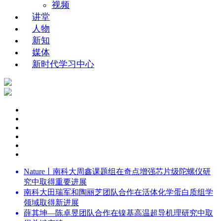
视频
讲堂
人物
新知
媒体
新时代学习中心
Nature丨南科大周鑫课题组在奇点增强芯片级陀螺仪研
究中取得重要进展
南科大田瑞军和陶丽芝团队合作在活体化学蛋白质组学
领域取得新进展
薛其坤—陈卓昱团队合作在镍基高温超导机理研究中取