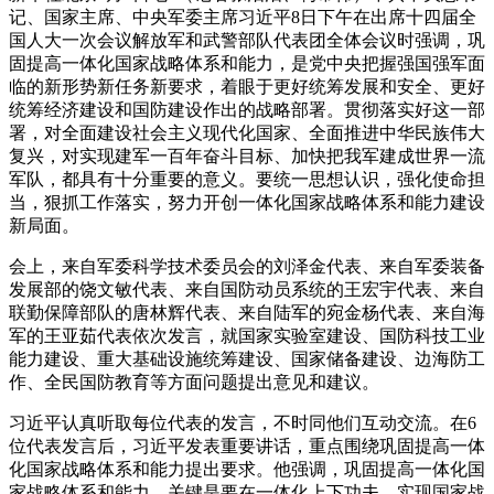
记、国家主席、中央军委主席习近平8日下午在出席十四届全
国人大一次会议解放军和武警部队代表团全体会议时强调，巩
固提高一体化国家战略体系和能力，是党中央把握强国强军面
临的新形势新任务新要求，着眼于更好统筹发展和安全、更好
统筹经济建设和国防建设作出的战略部署。贯彻落实好这一部
署，对全面建设社会主义现代化国家、全面推进中华民族伟大
复兴，对实现建军一百年奋斗目标、加快把我军建成世界一流
军队，都具有十分重要的意义。要统一思想认识，强化使命担
当，狠抓工作落实，努力开创一体化国家战略体系和能力建设
新局面。
会上，来自军委科学技术委员会的刘泽金代表、来自军委装备
发展部的饶文敏代表、来自国防动员系统的王宏宇代表、来自
联勤保障部队的唐林辉代表、来自陆军的宛金杨代表、来自海
军的王亚茹代表依次发言，就国家实验室建设、国防科技工业
能力建设、重大基础设施统筹建设、国家储备建设、边海防工
作、全民国防教育等方面问题提出意见和建议。
习近平认真听取每位代表的发言，不时同他们互动交流。在6
位代表发言后，习近平发表重要讲话，重点围绕巩固提高一体
化国家战略体系和能力提出要求。他强调，巩固提高一体化国
家战略体系和能力，关键是要在一体化上下功夫，实现国家战