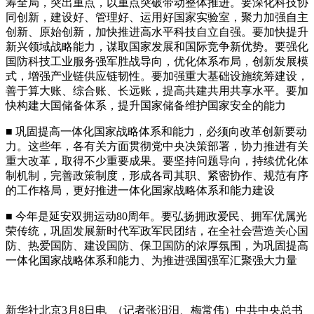
筹全局，突出重点，以重点突破带动整体推进。要深化科技协
同创新，建设好、管理好、运用好国家实验室，聚力加强自主
创新、原始创新，加快推进高水平科技自立自强。要加快提升
新兴领域战略能力，谋取国家发展和国际竞争新优势。要强化
国防科技工业服务强军胜战导向，优化体系布局，创新发展模
式，增强产业链供应链韧性。要加强重大基础设施统筹建设，
善于算大账、综合账、长远账，提高共建共用共享水平。要加
快构建大国储备体系，提升国家储备维护国家安全的能力
■ 巩固提高一体化国家战略体系和能力，必须向改革创新要动
力。这些年，各有关方面贯彻党中央决策部署，协力推进有关
重大改革，取得不少重要成果。要坚持问题导向，持续优化体
制机制，完善政策制度，形成各司其职、紧密协作、规范有序
的工作格局，更好推进一体化国家战略体系和能力建设
■ 今年是延安双拥运动80周年。要弘扬拥政爱民、拥军优属光
荣传统，巩固发展新时代军政军民团结，在全社会营造关心国
防、热爱国防、建设国防、保卫国防的浓厚氛围，为巩固提高
一体化国家战略体系和能力、为推进强国强军汇聚强大力量
新华社北京3月8日电 （记者张汨汨、梅常伟）中共中央总书