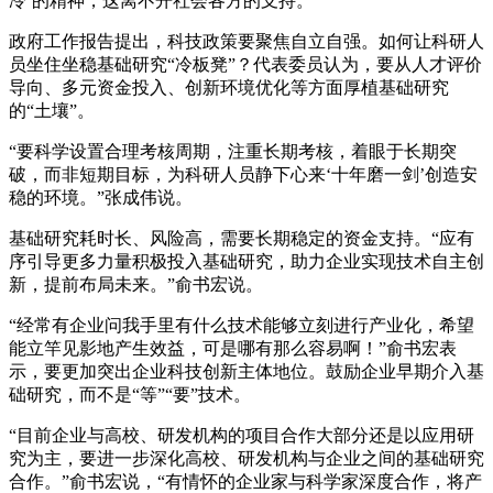
冷’的精神，这离不开社会各方的支持。”
政府工作报告提出，科技政策要聚焦自立自强。如何让科研人
员坐住坐稳基础研究“冷板凳”？代表委员认为，要从人才评价
导向、多元资金投入、创新环境优化等方面厚植基础研究
的“土壤”。
“要科学设置合理考核周期，注重长期考核，着眼于长期突
破，而非短期目标，为科研人员静下心来‘十年磨一剑’创造安
稳的环境。”张成伟说。
基础研究耗时长、风险高，需要长期稳定的资金支持。“应有
序引导更多力量积极投入基础研究，助力企业实现技术自主创
新，提前布局未来。”俞书宏说。
“经常有企业问我手里有什么技术能够立刻进行产业化，希望
能立竿见影地产生效益，可是哪有那么容易啊！”俞书宏表
示，要更加突出企业科技创新主体地位。鼓励企业早期介入基
础研究，而不是“等”“要”技术。
“目前企业与高校、研发机构的项目合作大部分还是以应用研
究为主，要进一步深化高校、研发机构与企业之间的基础研究
合作。”俞书宏说，“有情怀的企业家与科学家深度合作，将产