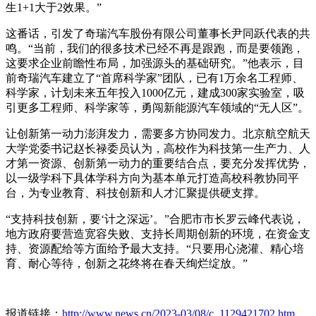
生1+1大于2效果。”
这番话，引发了奇瑞汽车股份有限公司董事长尹同跃代表的共
鸣。“当前，我们的很多技术已经不再是跟跑，而是要领跑，
这要求企业前瞻性布局，加强源头的基础研究。”他表示，目
前奇瑞汽车建立了“首席科学家”团队，已有1万余名工程师、
科学家，计划未来五年投入1000亿元，建成300家实验室，吸
引更多工程师、科学家等，勇闯新能源汽车领域的“无人区”。
让创新第一动力澎湃发力，需要多方协同发力。北京航空航天
大学党委书记赵长禄委员认为，高校作为科技第一生产力、人
才第一资源、创新第一动力的重要结合点，要充分发挥优势，
以一级学科下具体学科方向为基本单元打造高校科教协同平
台，为专业教育、科技创新和人才汇聚提供硬支撑。
“支持科技创新，要‘计之深远’。”合肥市市长罗云峰代表说，
地方政府要营造宽容失败、支持长周期创新的环境，在资金支
持、资源配给等方面给予最大支持。“只要用心浇灌、精心培
育、耐心等待，创新之花终将在春天绚烂绽放。”
报道链接：
http://www.news.cn/2023-03/08/c_1129421702.htm