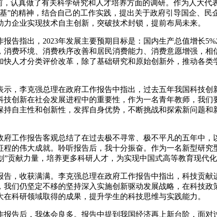
”前，认真做了有关科学研究和人才培养方面的调研。作为人大代
根基”的精神，结合自己的工作实践，提出关于政府引导国企、民
助力企业实现技术自主创新，突破技术封锁，提前布局未来。
报告指出，2023年发展主要预期目标是：国内生产总值增长5
，消费环境、消费秩序改善和居民消费能力、消费意愿增强，相
加快人才分类评价改革，除了基础研究和原始创新外，推动各类
表示，李克强总理在政府工作报告中指出，过去五年我国科技创
科技创新在社会发展进程中的重要性，作为一名青年教师，我们
保持自主性和创新性，发挥自身优势，不断挑战和探索新问题和
政府工作报告客观总结了在过去极不寻常、极不平凡的五年中，
征程的伟大成就。聆听报告后，我十分振奋。作为一名新型研究
计划”贡献力量，培养更多科研人才，为实现中国式高等教育现代
报告，收获满满。李克强总理在政府工作报告中指出，科技贡献进
，我们仍坚定不移的坚持深入实施创新驱动发展战略，在科技政
大在科研领域取得的成果，提升学生的科技思维与实践能力。
工作报告后，我体会良多。报告中提到我国经济再上新台阶，面对