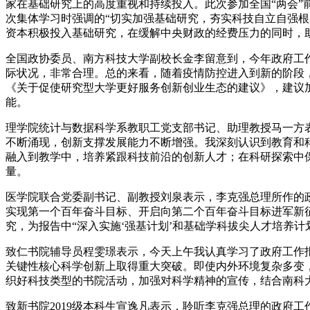
家在基础研究上的高度重视和持续投入。此次参加全国“两会
次集体学习时强调的“切实加强基础研究，夯实科技自立自强
资本积极投入基础研究，在缓解中央财政的经费压力的同时，
全国政协委员、南方科技大学副校长金李留意到，今年政府工作
际状况，非常合理。总的来看，随着疫情防控进入到新的阶段
《关于促使研究型大学更好服务创新创业生态的建议》，建议
能。
理学院统计与数据科学系教职工党支部书记、助理教授马一方
不断涌现，创新支撑发展能力不断增强。我深刻认识到教育和
融入到教学中，培养紧跟科技前沿的创新人才；在科研探索中
量。
医学院联合党委副书记、副教授刘泉表示，李克强总理所作的
实现第一个百年奋斗目标、开启向第二个百年奋斗目标进军新
究，为报告中“深入实施‘强基计划’和基础学科拔尖人才培养
致仁书院辅导员程雯璟表示，今天上午我认真学习了政府工作
关键性核心科学创新上取得重大突破。即使内外环境复杂多变
织好科技类型的书院活动，加强对科学精神的宣传，结合南科
致新书院2019级本科生宣逸凡表示，聆听李克强总理的政府