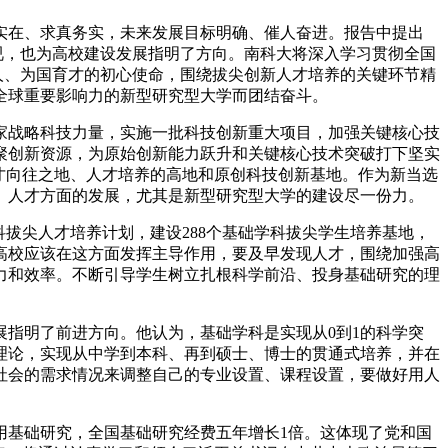
观实在、求真务实，未来发展目标明确、催人奋进。报告中提出
视，也为高校建设发展指明了方向。南科大将深入学习贯彻全国
人、为国育才的初心使命，围绕拔尖创新人才培养的关键环节精
全球重要影响力的新型研究型大学而团结奋斗。
家战略科技力量，实施一批科技创新重大项目，加强关键核心技
聚创新资源，为原始创新能力跃升和关键核心技术突破打下坚实
才向往之地、人才培养的高地和原创科技创新基地。作为新当选
、人才方面的发展，尤其是新型研究型大学的建设尽一份力。
拔尖人才培养计划，建设288个基础学科拔尖学生培养基地，
高校应该在这方面发挥主导作用，要及早发现人才，围绕加强高
力和效率。不断引导学生树立扎根科学前沿、投身基础研究的理
指明了前进方向。他认为，基础学科是实现从0到1的科学突
理论，实现从中学到本科、再到硕士、博士的贯通式培养，并在
社会的需求情况来调整自己的专业设置、课程设置，要做好用人
用基础研究，全国基础研究经费五年增长1倍。这体现了党和国