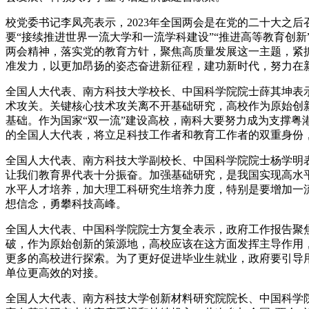
校党委书记李凤亮表示，2023年全国两会是在党的二十大之
要“接续推进世界一流大学和一流学科建设”“推进高等教育创
两会精神，落实党的教育方针，聚焦高质量发展这一主题，紧抓
准发力，以更加昂扬的姿态奋进新征程，建功新时代，努力在
全国人大代表、南方科技大学校长、中国科学院院士薛其坤表
术攻关。关键核心技术攻关离不开基础研究，高校作为原始创
基础。作为国家“双一流”建设高校，南科大要努力成为支撑
的全国人大代表，将立足科技工作者和教育工作者的双重身份
全国人大代表、南方科技大学副校长、中国科学院院士杨学明表
让我们教育界代表十分振奋。加强基础研究，是我国实现高水
水平人才培养，加大理工科研究生培养力度，特别是要增加一
想信念，勇攀科技高峰。
全国人大代表、中国科学院院士方复全表示，政府工作报告聚
破，作为原始创新的策源地，高校应该在这方面发挥主导作用
更多的高校进行探索。为了更好促进毕业生就业，政府要引导
单位更高效的对接。
全国人大代表、南方科技大学创新材料研究院院长、中国科学