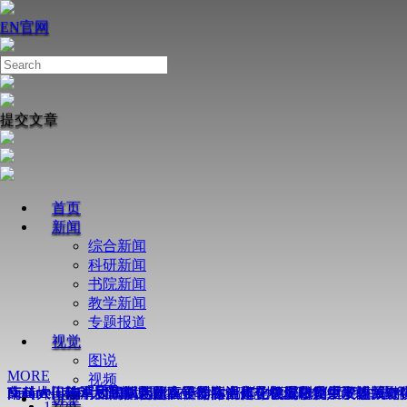
EN
官网
提交文章
首页
新闻
综合新闻
科研新闻
书院新闻
教学新闻
专题报道
视觉
图说
MORE
视频
Nature丨南科大周鑫课题组在奇点增强芯片级陀螺仪研究中取
南科大田瑞军和陶丽芝团队合作在活体化学蛋白质组学领域取
薛其坤—陈卓昱团队合作在镍基高温超导机理研究中取得关键
Science丨南科大谭斌团队在不对称光催化领域取得重要进展
南科大何佳清团队揭示超离子导体中离子在皮秒尺度下的“结伴
Nature丨南科大薛其坤-陈卓昱团队合作在镍氧化物中发现新
讲堂
12/29