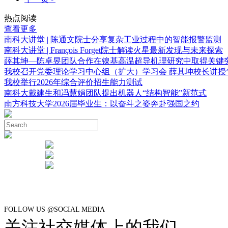
热点阅读
查看更多
南科大讲堂 | 陈通文院士分享复杂工业过程中的智能报警监测
南科大讲堂 | François Forget院士解读火星最新发现与未来探索
薛其坤—陈卓昱团队合作在镍基高温超导机理研究中取得关键
我校召开党委理论学习中心组（扩大）学习会 薛其坤校长讲授
我校举行2026年综合评价招生能力测试
南科大戴建生和冯慧娟团队提出机器人“结构智能”新范式
南方科技大学2026届毕业生：以奋斗之姿奔赴强国之约
FOLLOW US @SOCIAL MEDIA
关注社交媒体上的我们