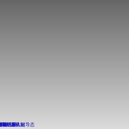
得重要进展
得新进展
突破
扩散”新机制
奇强磁场重入超导态