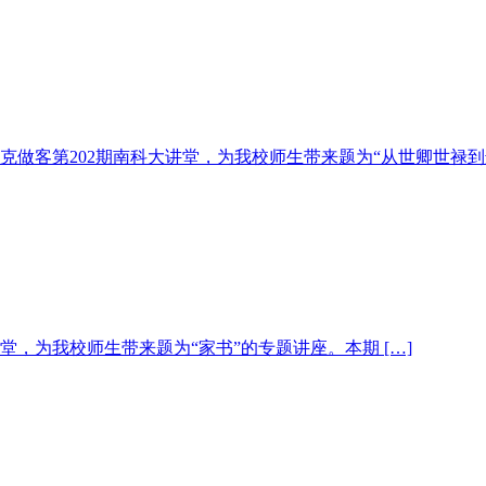
阎步克做客第202期南科大讲堂，为我校师生带来题为“从世卿世禄
讲堂，为我校师生带来题为“家书”的专题讲座。本期 […]