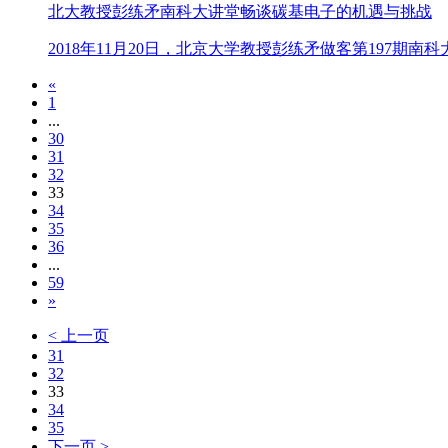
北大教授彭练矛南科大讲堂畅谈碳基电子的机遇与挑战
2018年11月20日，北京大学教授彭练矛做客第197期
«
1
...
30
31
32
33
34
35
36
...
59
»
< 上一页
31
32
33
34
35
下一页 >