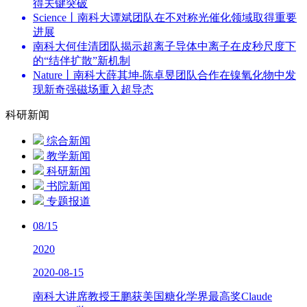
得关键突破
Science丨南科大谭斌团队在不对称光催化领域取得重要
进展
南科大何佳清团队揭示超离子导体中离子在皮秒尺度下
的“结伴扩散”新机制
Nature丨南科大薛其坤-陈卓昱团队合作在镍氧化物中发
现新奇强磁场重入超导态
科研新闻
综合新闻
教学新闻
科研新闻
书院新闻
专题报道
08/15
2020
2020-08-15
南科大讲席教授王鹏获美国糖化学界最高奖Claude