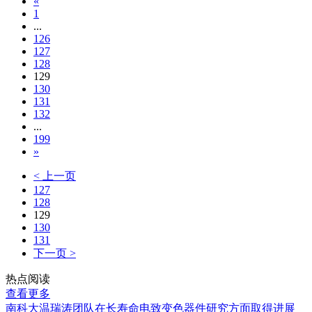
«
1
...
126
127
128
129
130
131
132
...
199
»
< 上一页
127
128
129
130
131
下一页 >
热点阅读
查看更多
南科大温瑞涛团队在长寿命电致变色器件研究方面取得进展