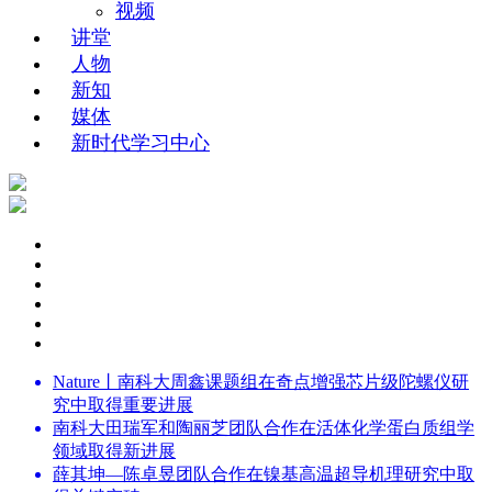
视频
讲堂
人物
新知
媒体
新时代学习中心
Nature丨南科大周鑫课题组在奇点增强芯片级陀螺仪研
究中取得重要进展
南科大田瑞军和陶丽芝团队合作在活体化学蛋白质组学
领域取得新进展
薛其坤—陈卓昱团队合作在镍基高温超导机理研究中取