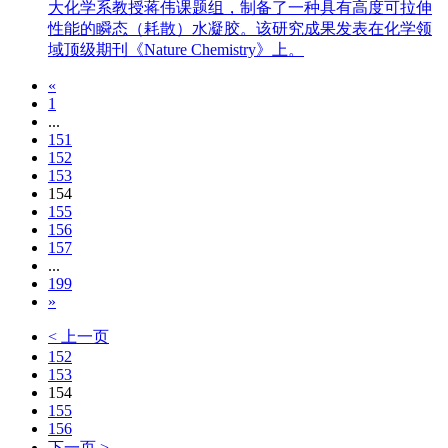
大化学系教授蒋伟课题组，制备了一种具有高度可拉伸
性能的瞬态（耗散）水凝胶。该研究成果发表在化学领
域顶级期刊《Nature Chemistry》上。
«
1
...
151
152
153
154
155
156
157
...
199
»
< 上一页
152
153
154
155
156
下一页 >