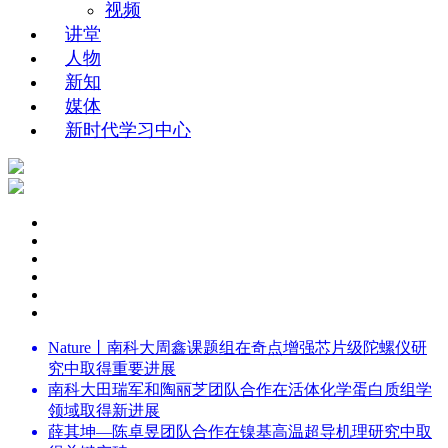
视频
讲堂
人物
新知
媒体
新时代学习中心
Nature丨南科大周鑫课题组在奇点增强芯片级陀螺仪研
究中取得重要进展
南科大田瑞军和陶丽芝团队合作在活体化学蛋白质组学
领域取得新进展
薛其坤—陈卓昱团队合作在镍基高温超导机理研究中取