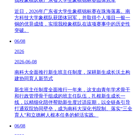
我校象棋队获广东省大学生象棋锦标赛团体冠军
近日，2026年广东省大学生象棋锦标赛在珠海落幕。南
方科技大学象棋队获团体冠军，并取得个人项目一银一
铜的优异成绩，实现我校象棋队在该项赛事中的历史性
突破。
06/08
2026
2026-06-08
南科大全面推行新生班主任制度，深耕新生成长沃土构
建协同育人新范式
新生班主任制度全面推行一年来，这支由青年学术骨干
和行政管理骨干组成的班主任队伍，扎根新生成长一
线，以精细化陪伴帮助新生度过适应期，以全链条引导
打通双院协同壁垒，成为南科大深化书院制、落实“三全
育人”和立德树人根本任务的鲜活实践。
06/08