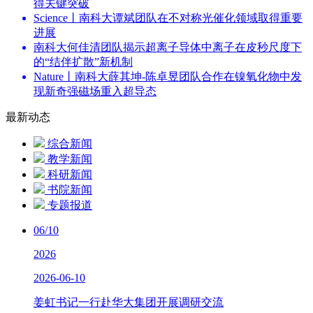
得关键突破
Science丨南科大谭斌团队在不对称光催化领域取得重要
进展
南科大何佳清团队揭示超离子导体中离子在皮秒尺度下
的“结伴扩散”新机制
Nature丨南科大薛其坤-陈卓昱团队合作在镍氧化物中发
现新奇强磁场重入超导态
最新动态
综合新闻
教学新闻
科研新闻
书院新闻
专题报道
06/10
2026
2026-06-10
姜虹书记一行赴华大集团开展调研交流