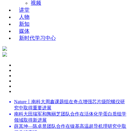
视频
讲堂
人物
新知
媒体
新时代学习中心
Nature丨南科大周鑫课题组在奇点增强芯片级陀螺仪研
究中取得重要进展
南科大田瑞军和陶丽芝团队合作在活体化学蛋白质组学
领域取得新进展
薛其坤—陈卓昱团队合作在镍基高温超导机理研究中取