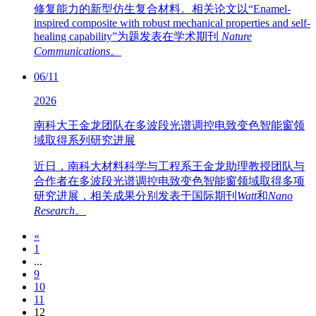
修复能力的新型仿生复合材料。相关论文以“Enamel-
inspired composite with robust mechanical properties and self-
healing capability”为题发表在学术期刊
Nature
Communications
。
06/11
2026
南科大王金龙团队在多波段光谱调控电致变色智能窗领
域取得系列研究进展
近日，南科大材料科学与工程系王金龙助理教授团队与
合作者在多波段光谱调控电致变色智能窗领域取得多项
研究进展，相关成果分别发表于国际期刊
Watt
和
Nano
Research
。
«
1
...
9
10
11
12