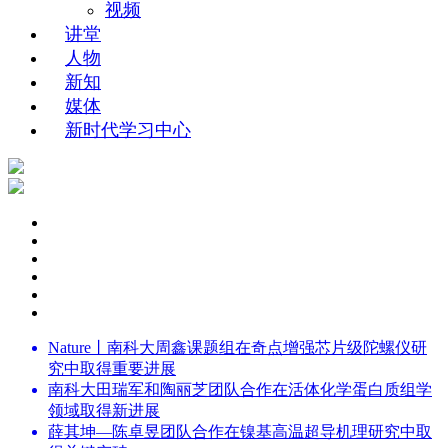
视频
讲堂
人物
新知
媒体
新时代学习中心
Nature丨南科大周鑫课题组在奇点增强芯片级陀螺仪研
究中取得重要进展
南科大田瑞军和陶丽芝团队合作在活体化学蛋白质组学
领域取得新进展
薛其坤—陈卓昱团队合作在镍基高温超导机理研究中取