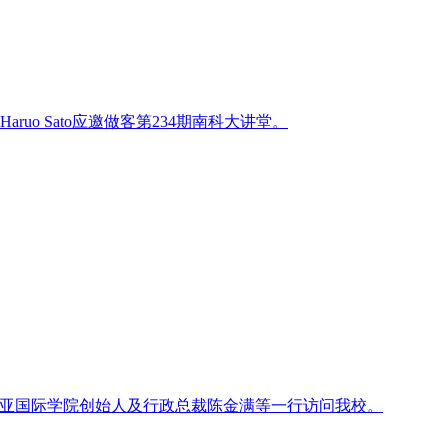
ruo Sato应邀做客第234期南科大讲堂。
哥伦比亚国际学院创始人及行政总裁陈金满等一行访问我校。