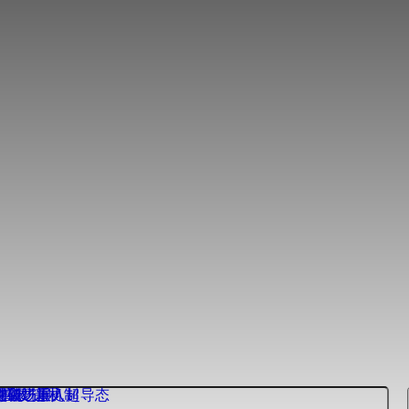
得重要进展
得新进展
突破
扩散”新机制
奇强磁场重入超导态