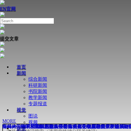
EN
官网
提交文章
首页
新闻
综合新闻
科研新闻
书院新闻
教学新闻
专题报道
视觉
图说
MORE
视频
Nature丨南科大周鑫课题组在奇点增强芯片级陀螺仪研究中取
南科大田瑞军和陶丽芝团队合作在活体化学蛋白质组学领域取
薛其坤—陈卓昱团队合作在镍基高温超导机理研究中取得关键
Science丨南科大谭斌团队在不对称光催化领域取得重要进展
南科大何佳清团队揭示超离子导体中离子在皮秒尺度下的“结伴
Nature丨南科大薛其坤-陈卓昱团队合作在镍氧化物中发现新
讲堂