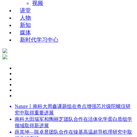
视频
讲堂
人物
新知
媒体
新时代学习中心
Nature丨南科大周鑫课题组在奇点增强芯片级陀螺仪研
究中取得重要进展
南科大田瑞军和陶丽芝团队合作在活体化学蛋白质组学
领域取得新进展
薛其坤—陈卓昱团队合作在镍基高温超导机理研究中取