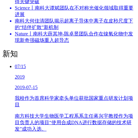
得关键突破
Science丨南科大谭斌团队在不对称光催化领域取得重要
进展
南科大何佳清团队揭示超离子导体中离子在皮秒尺度下
的“结伴扩散”新机制
Nature丨南科大薛其坤-陈卓昱团队合作在镍氧化物中发
现新奇强磁场重入超导态
新知
07/15
2019
2019-07-15
我校作为首席科学家牵头单位获批国家重点研发计划项
目
南方科技大学生物医学工程系系主任蒋兴宇教授作为项
目负责人的项目“使用合成DNA进行数据存储的技术研
发”成功入选。