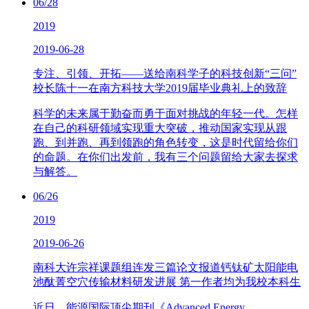
06/28
2019
2019-06-28
专注、引领、开拓——送给南科学子的科技创新“三问”
校长陈十一在南方科技大学2019届毕业典礼上的致辞
科学的未来属于勤奋而勇于面对挑战的年轻一代。怎样
在自己的科研领域实现重大突破，推动国家实现从跟
跑、到并跑、再到领跑的角色转变，这是时代留给你们
的命题。在你们出发前，我有三个问题留给大家去探求
与解答。
06/26
2019
2019-06-26
南科大许宗祥课题组连发三篇论文报道钙钛矿太阳能电
池酞菁空穴传输材料研发进展 第一作者均为我校本科生
近日，能源国际顶尖期刊《Advanced Energy