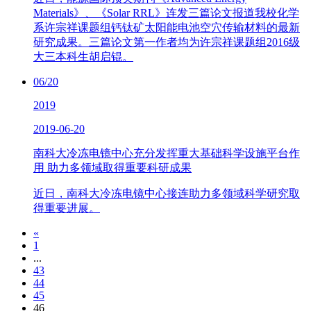
Materials》、《Solar RRL》连发三篇论文报道我校化学
系许宗祥课题组钙钛矿太阳能电池空穴传输材料的最新
研究成果。三篇论文第一作者均为许宗祥课题组2016级
大三本科生胡启锟。
06/20
2019
2019-06-20
南科大冷冻电镜中心充分发挥重大基础科学设施平台作
用 助力多领域取得重要科研成果
近日，南科大冷冻电镜中心接连助力多领域科学研究取
得重要进展。
«
1
...
43
44
45
46