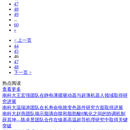
47
48
49
...
60
»
< 上一页
44
45
46
47
48
下一页 >
热点阅读
查看更多
南科大王宏强团队在静电薄膜驱动器与超薄机器人领域取得研
究进展
南科大温瑞涛团队在长寿命电致变色器件研究方面取得进展
南科大赵燕团队揭示脂滴自噬和脂肪酸β氧化之间的协调机制
薛其坤—陈卓昱团队合作在镍基高温超导机理研究中取得关键
突破