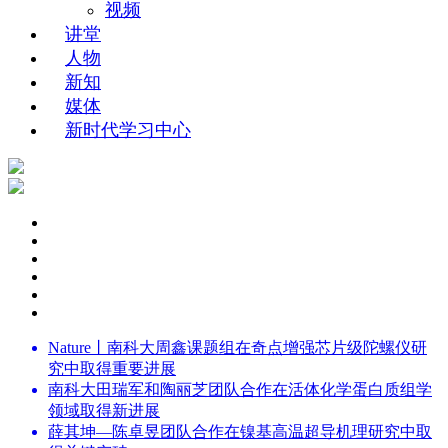
视频
讲堂
人物
新知
媒体
新时代学习中心
Nature丨南科大周鑫课题组在奇点增强芯片级陀螺仪研
究中取得重要进展
南科大田瑞军和陶丽芝团队合作在活体化学蛋白质组学
领域取得新进展
薛其坤—陈卓昱团队合作在镍基高温超导机理研究中取