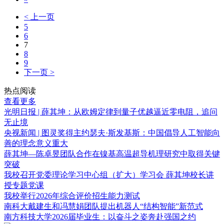
< 上一页
5
6
7
8
9
下一页 >
热点阅读
查看更多
光明日报 | 薛其坤：从欧姆定律到量子优越逼近零电阻，追问
无止境
央视新闻 | 图灵奖得主约瑟夫·斯发基斯：中国倡导人工智能向
善的理念意义重大
薛其坤—陈卓昱团队合作在镍基高温超导机理研究中取得关键
突破
我校召开党委理论学习中心组（扩大）学习会 薛其坤校长讲
授专题党课
我校举行2026年综合评价招生能力测试
南科大戴建生和冯慧娟团队提出机器人“结构智能”新范式
南方科技大学2026届毕业生：以奋斗之姿奔赴强国之约