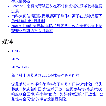
得关键突破
Science丨南科大谭斌团队在不对称光催化领域取得重要
进展
南科大何佳清团队揭示超离子导体中离子在皮秒尺度下
的“结伴扩散”新机制
Nature丨南科大薛其坤-陈卓昱团队合作在镍氧化物中发
现新奇强磁场重入超导态
媒体
11/05
2025
2025-11-05
新华社丨深蓝梦想2035环球海洋科考起航
深蓝梦想2035环球海洋科考于10月31日从深圳蛇口码头
起航，标志着中国以“全球开放、全民参与”的姿态积极
响应联合国“海洋十年”倡议，海洋科考迈向“开放性、公
益性与全民性”的综合发展新阶段。