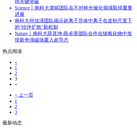
得关键突破
Science丨南科大谭斌团队在不对称光催化领域取得重要
进展
南科大何佳清团队揭示超离子导体中离子在皮秒尺度下
的“结伴扩散”新机制
Nature丨南科大薛其坤-陈卓昱团队合作在镍氧化物中发
现新奇强磁场重入超导态
热点阅读
«
1
2
3
»
< 上一页
1
2
3
最新动态