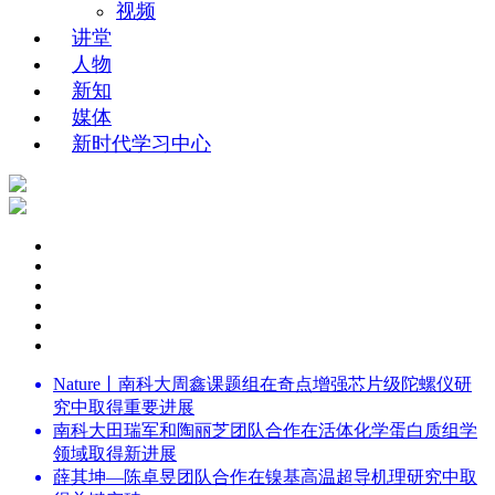
视频
讲堂
人物
新知
媒体
新时代学习中心
Nature丨南科大周鑫课题组在奇点增强芯片级陀螺仪研
究中取得重要进展
南科大田瑞军和陶丽芝团队合作在活体化学蛋白质组学
领域取得新进展
薛其坤—陈卓昱团队合作在镍基高温超导机理研究中取