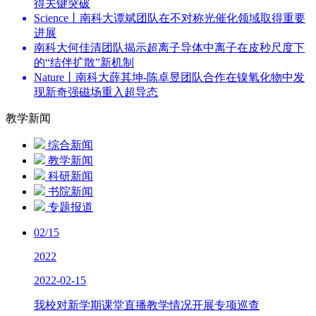
得关键突破
Science丨南科大谭斌团队在不对称光催化领域取得重要
进展
南科大何佳清团队揭示超离子导体中离子在皮秒尺度下
的“结伴扩散”新机制
Nature丨南科大薛其坤-陈卓昱团队合作在镍氧化物中发
现新奇强磁场重入超导态
教学新闻
综合新闻
教学新闻
科研新闻
书院新闻
专题报道
02/15
2022
2022-02-15
我校对新学期课堂直播教学情况开展专项巡查