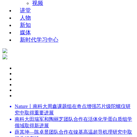
视频
讲堂
人物
新知
媒体
新时代学习中心
Nature丨南科大周鑫课题组在奇点增强芯片级陀螺仪研
究中取得重要进展
南科大田瑞军和陶丽芝团队合作在活体化学蛋白质组学
领域取得新进展
薛其坤—陈卓昱团队合作在镍基高温超导机理研究中取