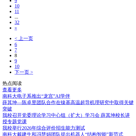
9
10
11
...
32
»
< 上一页
6
7
8
9
10
下一页 >
热点阅读
查看更多
南科大电子系推出“龙宫”AI学伴
薛其坤—陈卓昱团队合作在镍基高温超导机理研究中取得关键
突破
我校召开党委理论学习中心组（扩大）学习会 薛其坤校长讲
授专题党课
我校举行2026年综合评价招生能力测试
南科大戴建生和冯慧娟团队提出机器人“结构智能”新范式