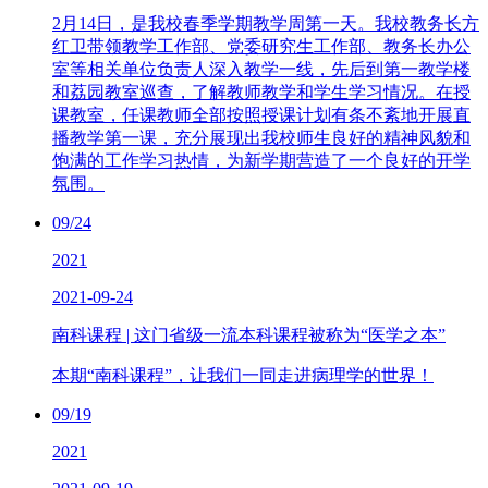
2月14日，是我校春季学期教学周第一天。我校教务长方
红卫带领教学工作部、党委研究生工作部、教务长办公
室等相关单位负责人深入教学一线，先后到第一教学楼
和荔园教室巡查，了解教师教学和学生学习情况。在授
课教室，任课教师全部按照授课计划有条不紊地开展直
播教学第一课，充分展现出我校师生良好的精神风貌和
饱满的工作学习热情，为新学期营造了一个良好的开学
氛围。
09/24
2021
2021-09-24
南科课程 | 这门省级一流本科课程被称为“医学之本”
本期“南科课程”，让我们一同走进病理学的世界！
09/19
2021