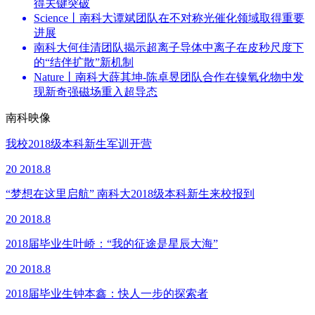
得关键突破
Science丨南科大谭斌团队在不对称光催化领域取得重要
进展
南科大何佳清团队揭示超离子导体中离子在皮秒尺度下
的“结伴扩散”新机制
Nature丨南科大薛其坤-陈卓昱团队合作在镍氧化物中发
现新奇强磁场重入超导态
南科映像
我校2018级本科新生军训开营
20
2018.8
“梦想在这里启航” 南科大2018级本科新生来校报到
20
2018.8
2018届毕业生叶峤：“我的征途是星辰大海”
20
2018.8
2018届毕业生钟本鑫：快人一步的探索者