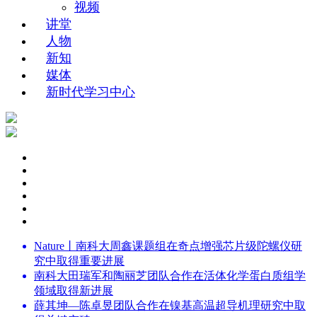
视频
讲堂
人物
新知
媒体
新时代学习中心
Nature丨南科大周鑫课题组在奇点增强芯片级陀螺仪研
究中取得重要进展
南科大田瑞军和陶丽芝团队合作在活体化学蛋白质组学
领域取得新进展
薛其坤—陈卓昱团队合作在镍基高温超导机理研究中取