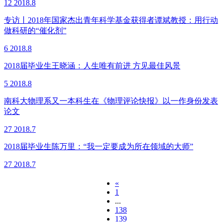
12
2018.8
专访丨2018年国家杰出青年科学基金获得者谭斌教授：用行动
做科研的“催化剂”
6
2018.8
2018届毕业生王晓涵：人生唯有前进 方见最佳风景
5
2018.8
南科大物理系又一本科生在《物理评论快报》以一作身份发表
论文
27
2018.7
2018届毕业生陈万里：“我一定要成为所在领域的大师”
27
2018.7
«
1
...
138
139