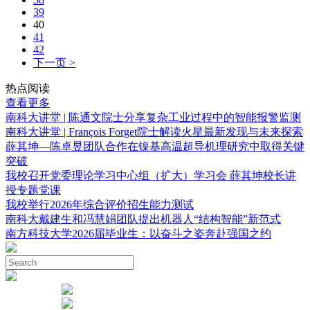
39
40
41
42
下一页 >
热点阅读
查看更多
南科大讲堂 | 陈通文院士分享复杂工业过程中的智能报警监测
南科大讲堂 | François Forget院士解读火星最新发现与未来探索
薛其坤—陈卓昱团队合作在镍基高温超导机理研究中取得关键
突破
我校召开党委理论学习中心组（扩大）学习会 薛其坤校长讲
授专题党课
我校举行2026年综合评价招生能力测试
南科大戴建生和冯慧娟团队提出机器人“结构智能”新范式
南方科技大学2026届毕业生：以奋斗之姿奔赴强国之约