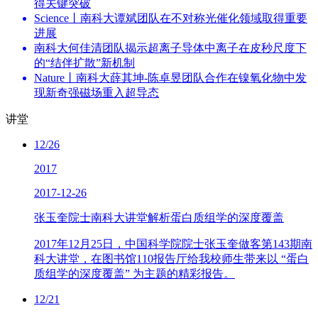
得关键突破
Science丨南科大谭斌团队在不对称光催化领域取得重要
进展
南科大何佳清团队揭示超离子导体中离子在皮秒尺度下
的“结伴扩散”新机制
Nature丨南科大薛其坤-陈卓昱团队合作在镍氧化物中发
现新奇强磁场重入超导态
讲堂
12/26
2017
2017-12-26
张玉奎院士南科大讲堂解析蛋白质组学的深度覆盖
2017年12月25日，中国科学院院士张玉奎做客第143期南
科大讲堂，在图书馆110报告厅给我校师生带来以 “蛋白
质组学的深度覆盖” 为主题的精彩报告。
12/21