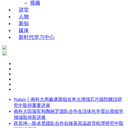
视频
讲堂
人物
新知
媒体
新时代学习中心
Nature丨南科大周鑫课题组在奇点增强芯片级陀螺仪研
究中取得重要进展
南科大田瑞军和陶丽芝团队合作在活体化学蛋白质组学
领域取得新进展
薛其坤—陈卓昱团队合作在镍基高温超导机理研究中取