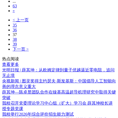
...
63
»
< 上一页
35
36
37
38
39
下一页 >
热点阅读
查看更多
光明日报 | 薛其坤：从欧姆定律到量子优越逼近零电阻，追问
无止境
央视新闻 | 图灵奖得主约瑟夫·斯发基斯：中国倡导人工智能向
善的理念意义重大
薛其坤—陈卓昱团队合作在镍基高温超导机理研究中取得关键
突破
我校召开党委理论学习中心组（扩大）学习会 薛其坤校长讲
授专题党课
我校举行2026年综合评价招生能力测试