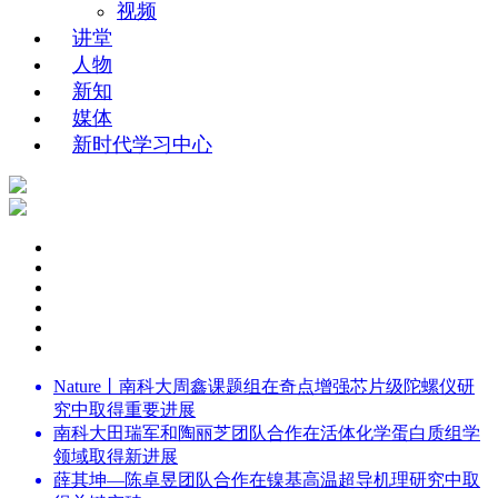
视频
讲堂
人物
新知
媒体
新时代学习中心
Nature丨南科大周鑫课题组在奇点增强芯片级陀螺仪研
究中取得重要进展
南科大田瑞军和陶丽芝团队合作在活体化学蛋白质组学
领域取得新进展
薛其坤—陈卓昱团队合作在镍基高温超导机理研究中取