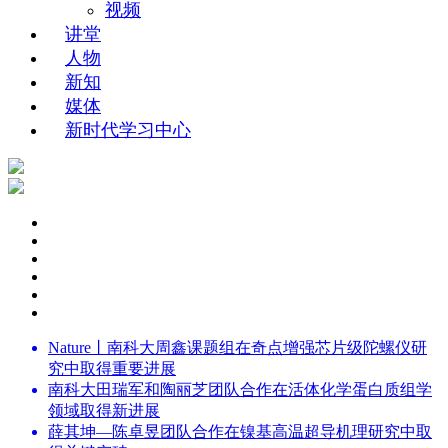
视频
讲堂
人物
新知
媒体
新时代学习中心
Nature丨南科大周鑫课题组在奇点增强芯片级陀螺仪研
究中取得重要进展
南科大田瑞军和陶丽芝团队合作在活体化学蛋白质组学
领域取得新进展
薛其坤—陈卓昱团队合作在镍基高温超导机理研究中取