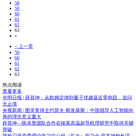
58
59
60
61
62
63
»
< 上一页
59
60
61
62
63
热点阅读
查看更多
光明日报 | 薛其坤：从欧姆定律到量子优越逼近零电阻，追问
无止境
央视新闻 | 图灵奖得主约瑟夫·斯发基斯：中国倡导人工智能向
善的理念意义重大
薛其坤—陈卓昱团队合作在镍基高温超导机理研究中取得关键
突破
我校召开党委理论学习中心组（扩大）学习会 薛其坤校长讲