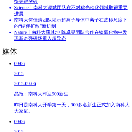
得关键突破
Science丨南科大谭斌团队在不对称光催化领域取得重要
进展
南科大何佳清团队揭示超离子导体中离子在皮秒尺度下
的“结伴扩散”新机制
Nature丨南科大薛其坤-陈卓昱团队合作在镍氧化物中发
现新奇强磁场重入超导态
媒体
09/06
2015
2015-09-06
晶报：南科大昨迎900新生
昨日是南科大开学第一天，900多名新生正式加入南科大
大家庭。
09/06
2015