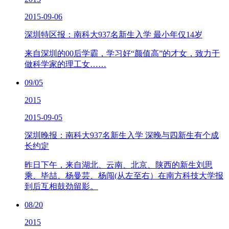
2015-09-06
深圳特区报：南科大937名新生入学 最小年仅14岁
来自深圳的00后学霸，学习好“颜值高”的才女，致力于
做科学家的理工女……
09/05
2015
2015-09-05
深圳晚报：南科大937名新生入学 深晚与四新生有个成
长约定
昨日下午，来自湖北、云南、北京、陕西的新生刘思
乘、毕喆、杨曼芸、杨闯(从左至右）在南方科技大学报
到后互相鼓劲留影。
08/20
2015