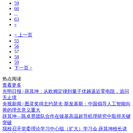
59
60
...
63
»
< 上一页
55
56
57
58
59
下一页 >
热点阅读
查看更多
光明日报 | 薛其坤：从欧姆定律到量子优越逼近零电阻，追问
无止境
央视新闻 | 图灵奖得主约瑟夫·斯发基斯：中国倡导人工智能向
善的理念意义重大
薛其坤—陈卓昱团队合作在镍基高温超导机理研究中取得关键
突破
我校召开党委理论学习中心组（扩大）学习会 薛其坤校长讲