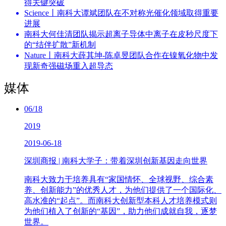
得关键突破
Science丨南科大谭斌团队在不对称光催化领域取得重要
进展
南科大何佳清团队揭示超离子导体中离子在皮秒尺度下
的“结伴扩散”新机制
Nature丨南科大薛其坤-陈卓昱团队合作在镍氧化物中发
现新奇强磁场重入超导态
媒体
06/18
2019
2019-06-18
深圳商报 | 南科大学子：带着深圳创新基因走向世界
南科大致力于培养具有“家国情怀、全球视野、综合素
养、创新能力”的优秀人才，为他们提供了一个国际化、
高水准的“起点”。而南科大创新型本科人才培养模式则
为他们植入了创新的“基因”，助力他们成就自我，逐梦
世界。