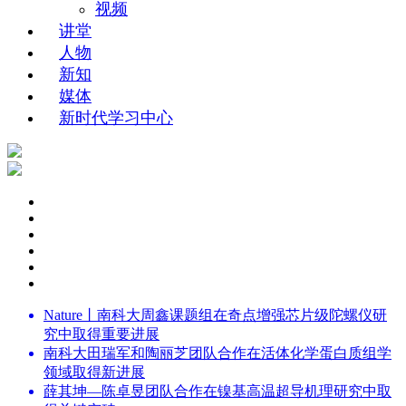
视频
讲堂
人物
新知
媒体
新时代学习中心
Nature丨南科大周鑫课题组在奇点增强芯片级陀螺仪研
究中取得重要进展
南科大田瑞军和陶丽芝团队合作在活体化学蛋白质组学
领域取得新进展
薛其坤—陈卓昱团队合作在镍基高温超导机理研究中取