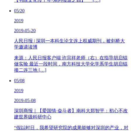
【书院文化传千年·系列报道之四】 […]
05/20
2019
2019-05-20
人民日报 | 深圳一本科生论文连上权威期刊，被剑桥大
学邀请读博
来源：人民日报客户端 许宗祥老师（右）在指导胡启锟
做实验 最近一段时间，南方科技大学化学系学生胡启锟
接二连三地 […]
05/08
2019
2019-05-08
深圳商报｜【爱国情·奋斗者】南科大郑智平：初心不改
建世界级科研中心
“假以时日，我希望研究院的成果能够对深圳的产业，对