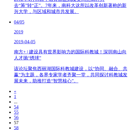
去“筹”转“正”。7年来，南科大这所以改革创新著称的新
兴大学，与区域和城市共发展。
04/05
2019
2019-04-05
南方+ | 建设具有世界影响力的国际科教城！深圳南山向
人才抛“绣球”
该论坛聚焦西丽湖国际科教城建设，以“协同、融合、共
赢”为主题，各界专家学者齐聚一堂，共同探讨科教城发
展未来，助推打造“智慧核心”。
«
1
...
54
55
56
57
58