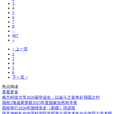
3
4
5
6
7
8
...
667
»
< 上一页
2
3
4
5
6
下一页 >
热点阅读
查看更多
南方科技大学2026届毕业生：以奋斗之姿奔赴强国之约
我校2项成果荣获2025年度国家自然科学奖
我校举行2026年国情党史（新疆）培训班
薛其坤校长在中国科学院学部第十届学术年会全体院士学术报