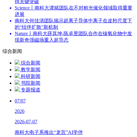
得关键突破
Science丨南科大谭斌团队在不对称光催化领域取得重要
进展
南科大何佳清团队揭示超离子导体中离子在皮秒尺度下
的“结伴扩散”新机制
Nature丨南科大薛其坤-陈卓昱团队合作在镍氧化物中发
现新奇强磁场重入超导态
综合新闻
综合新闻
教学新闻
科研新闻
书院新闻
专题报道
07/07
2026
2026-07-07
南科大电子系推出“龙宫”AI学伴