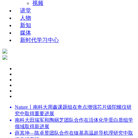
视频
讲堂
人物
新知
媒体
新时代学习中心
Nature丨南科大周鑫课题组在奇点增强芯片级陀螺仪研
究中取得重要进展
南科大田瑞军和陶丽芝团队合作在活体化学蛋白质组学
领域取得新进展
薛其坤—陈卓昱团队合作在镍基高温超导机理研究中取